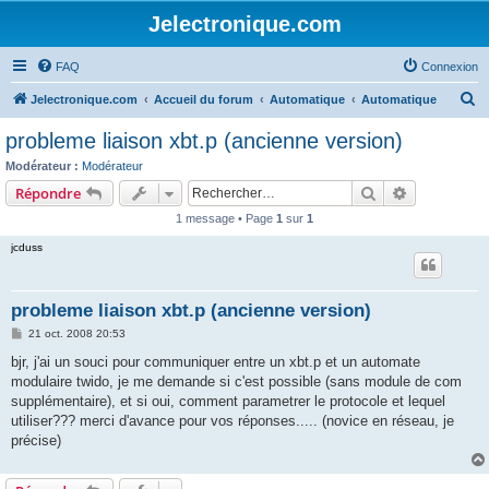
Jelectronique.com
FAQ
Connexion
R
Jelectronique.com
Accueil du forum
Automatique
Automatique
e
probleme liaison xbt.p (ancienne version)
c
Modérateur :
Modérateur
h
Rechercher
Recherche 
Répondre
e
1 message • Page
1
sur
1
r
jcduss
c
h
probleme liaison xbt.p (ancienne version)
e
M
21 oct. 2008 20:53
r
e
s
bjr, j'ai un souci pour communiquer entre un xbt.p et un automate
s
modulaire twido, je me demande si c'est possible (sans module de com
a
g
supplémentaire), et si oui, comment parametrer le protocole et lequel
e
utiliser??? merci d'avance pour vos réponses..... (novice en réseau, je
précise)