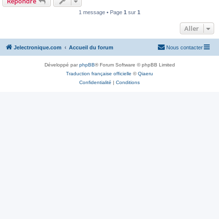
Répondre
1 message • Page
1
sur
1
Aller
Jelectronique.com
Accueil du forum
Nous contacter
Développé par
phpBB
® Forum Software © phpBB Limited
Traduction française officielle
©
Qiaeru
Confidentialité
|
Conditions