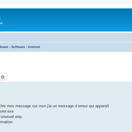
m
ue
ware - Software - Internet
echercher
Recherche avancée
x lire mes message sur msn j'ai un message d erreur qui apparaît
lorer.exe
n unusual way.
ormation