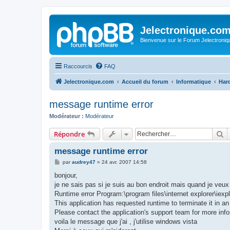
Jelectronique.co
Bienvenue sur le Forum Jelectroniq
Raccourcis
FAQ
Jelectronique.com
Accueil du forum
Informatique
Hard
message runtime error
Modérateur :
Modérateur
R
Répondre
message runtime error
M
par
audrey47
»
24 avr. 2007 14:58
e
s
bonjour,
s
je ne sais pas si je suis au bon endroit mais quand je veu
a
g
Runtime error Program:\program files\internet explorer\iexp
e
This application has requested runtime to terminate it in a
Please contact the application's support team for more inf
voila le message que j'ai , j'utilise windows vista