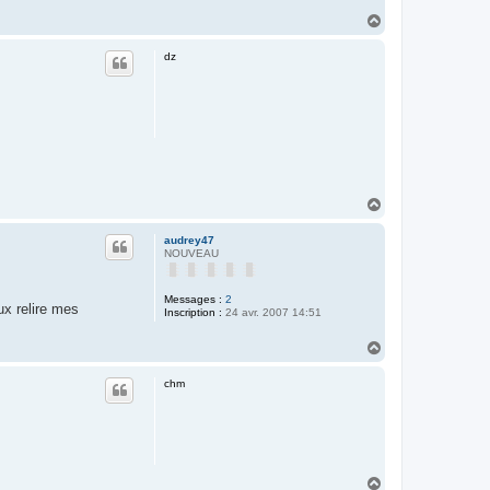
H
a
u
dz
t
H
a
u
audrey47
t
NOUVEAU
Messages :
2
eux relire mes
Inscription :
24 avr. 2007 14:51
H
a
u
chm
t
H