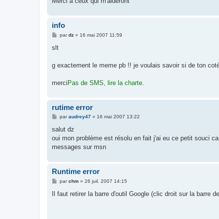
Merci à ceux qui m'aideront
info
M
par
dz
»
16 mai 2007 11:59
e
s
slt
s
a
g
g exactement le meme pb !! je voulais savoir si de ton coté,
e
merci
Pas de SMS, lire la charte.
rutime error
M
par
audrey47
»
16 mai 2007 13:22
e
s
salut dz
s
oui mon problème est résolu en fait j'ai eu ce petit souci ca
a
g
messages sur msn
e
Runtime error
M
par
chm
»
26 juil. 2007 14:15
e
s
Il faut retirer la barre d'outil Google (clic droit sur la barre 
s
a
g
e