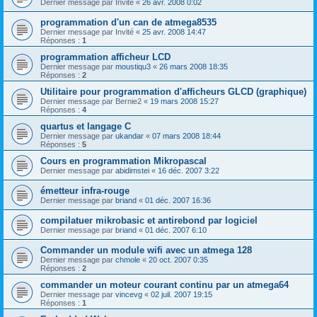
Dernier message par
Invité
«
26 avr. 2008 0:02
programmation d'un can de atmega8535
Dernier message par
Invité
«
25 avr. 2008 14:47
Réponses :
1
programmation afficheur LCD
Dernier message par
moustiqu3
«
26 mars 2008 18:35
Réponses :
2
Utilitaire pour programmation d'afficheurs GLCD (graphique)
Dernier message par
Bernie2
«
19 mars 2008 15:27
Réponses :
4
quartus et langage C
Dernier message par
ukandar
«
07 mars 2008 18:44
Réponses :
5
Cours en programmation Mikropascal
Dernier message par
abidimstei
«
16 déc. 2007 3:22
émetteur infra-rouge
Dernier message par
briand
«
01 déc. 2007 16:36
compilatuer mikrobasic et antirebond par logiciel
Dernier message par
briand
«
01 déc. 2007 6:10
Commander un module wifi avec un atmega 128
Dernier message par
chmole
«
20 oct. 2007 0:35
Réponses :
2
commander un moteur courant continu par un atmega64
Dernier message par
vincevg
«
02 juil. 2007 19:15
Réponses :
1