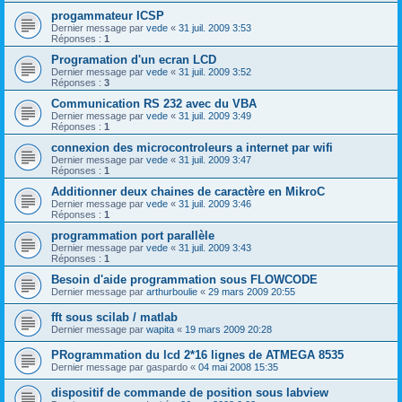
progammateur ICSP
Dernier message par
vede
«
31 juil. 2009 3:53
Réponses :
1
Programation d'un ecran LCD
Dernier message par
vede
«
31 juil. 2009 3:52
Réponses :
3
Communication RS 232 avec du VBA
Dernier message par
vede
«
31 juil. 2009 3:49
Réponses :
1
connexion des microcontroleurs a internet par wifi
Dernier message par
vede
«
31 juil. 2009 3:47
Réponses :
1
Additionner deux chaines de caractère en MikroC
Dernier message par
vede
«
31 juil. 2009 3:46
Réponses :
1
programmation port parallèle
Dernier message par
vede
«
31 juil. 2009 3:43
Réponses :
1
Besoin d'aide programmation sous FLOWCODE
Dernier message par
arthurboulie
«
29 mars 2009 20:55
fft sous scilab / matlab
Dernier message par
wapita
«
19 mars 2009 20:28
PRogrammation du lcd 2*16 lignes de ATMEGA 8535
Dernier message par
gaspardo
«
04 mai 2008 15:35
dispositif de commande de position sous labview