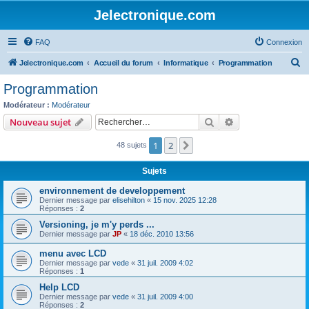
Jelectronique.com
FAQ
Connexion
R
Jelectronique.com
Accueil du forum
Informatique
Programmation
e
Programmation
c
Modérateur :
Modérateur
h
Rechercher
Recherche avanc
Nouveau sujet
e
1
2
Suivant
48 sujets
r
c
Sujets
h
environnement de developpement
e
Dernier message par
elisehilton
«
15 nov. 2025 12:28
Réponses :
2
r
Versioning, je m'y perds ...
Dernier message par
JP
«
18 déc. 2010 13:56
menu avec LCD
Dernier message par
vede
«
31 juil. 2009 4:02
Réponses :
1
Help LCD
Dernier message par
vede
«
31 juil. 2009 4:00
Réponses :
2