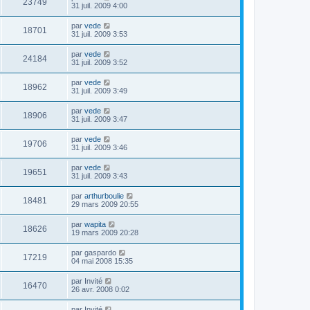
23749
31 juil. 2009 4:00
par
vede
18701
31 juil. 2009 3:53
par
vede
24184
31 juil. 2009 3:52
par
vede
18962
31 juil. 2009 3:49
par
vede
18906
31 juil. 2009 3:47
par
vede
19706
31 juil. 2009 3:46
par
vede
19651
31 juil. 2009 3:43
par
arthurboulie
18481
29 mars 2009 20:55
par
wapita
18626
19 mars 2009 20:28
par
gaspardo
17219
04 mai 2008 15:35
par
Invité
16470
26 avr. 2008 0:02
par
Invité