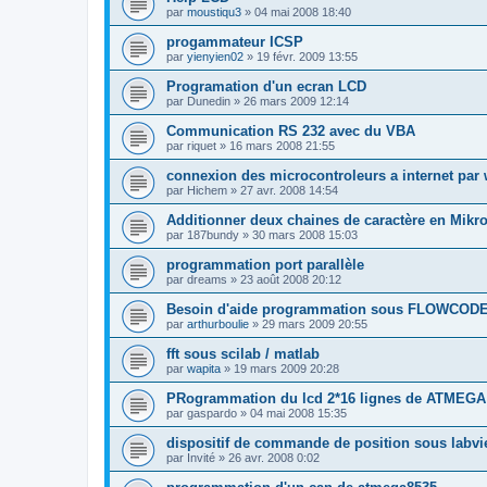
par
moustiqu3
»
04 mai 2008 18:40
progammateur ICSP
par
yienyien02
»
19 févr. 2009 13:55
Programation d'un ecran LCD
par
Dunedin
»
26 mars 2009 12:14
Communication RS 232 avec du VBA
par
riquet
»
16 mars 2008 21:55
connexion des microcontroleurs a internet par 
par
Hichem
»
27 avr. 2008 14:54
Additionner deux chaines de caractère en Mikr
par
187bundy
»
30 mars 2008 15:03
programmation port parallèle
par
dreams
»
23 août 2008 20:12
Besoin d'aide programmation sous FLOWCOD
par
arthurboulie
»
29 mars 2009 20:55
fft sous scilab / matlab
par
wapita
»
19 mars 2009 20:28
PRogrammation du lcd 2*16 lignes de ATMEGA
par
gaspardo
»
04 mai 2008 15:35
dispositif de commande de position sous labv
par
Invité
»
26 avr. 2008 0:02