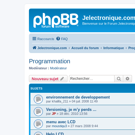
Jelectronique.co
Bienvenue sur le Forum Jelectroniq
Raccourcis
FAQ
Jelectronique.com
Accueil du forum
Informatique
Pro
Programmation
Modérateur :
Modérateur
Recher
Re
Nouveau sujet
SUJETS
environnement de developpement
par
khalifa_211
»
04 juil. 2008 11:49
Versioning, je m'y perds ...
par
JP
»
18 déc. 2010 13:56
menu avec LCD
par
moustiqu3
»
27 mars 2008 9:44
Help LCD