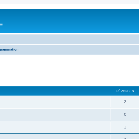
m
ue
grammation
cher
cherche avancée
RÉPONSES
2
0
1