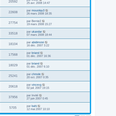
20592
25 avr. 2008 14:47
par
moustiqu3
22608
26 mars 2008 18:35
par
Bernie2
27754
19 mars 2008 15:27
par
ukandar
33518
07 mars 2008 18:44
par
abidimstei
18104
16 déc. 2007 3:22
par
briand
17568
01 déc. 2007 16:36
par
briand
18029
01 déc. 2007 6:10
par
chmole
25241
20 oct. 2007 0:35
par
vincevg
20618
02 juil. 2007 19:15
par
Invité
37956
27 juin 2007 0:45
par
bahi
5705
12 mai 2007 10:10