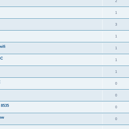
2
1
3
1
wifi
1
oC
1
1
E
0
0
 8535
0
iew
0