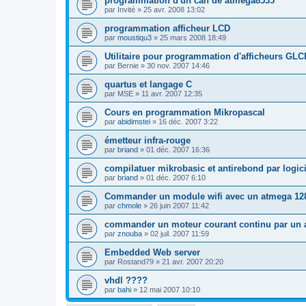
programmation d'un can de atmega8535
par
Invité
»
25 avr. 2008 13:02
programmation afficheur LCD
par
moustiqu3
»
25 mars 2008 18:49
Utilitaire pour programmation d'afficheurs GLC
par
Bernie
»
30 nov. 2007 14:46
quartus et langage C
par
MSE
»
11 avr. 2007 12:35
Cours en programmation Mikropascal
par
abidimstei
»
16 déc. 2007 3:22
émetteur infra-rouge
par
briand
»
01 déc. 2007 16:36
compilatuer mikrobasic et antirebond par logici
par
briand
»
01 déc. 2007 6:10
Commander un module wifi avec un atmega 12
par
chmole
»
26 juin 2007 11:42
commander un moteur courant continu par un
par
znouba
»
02 juil. 2007 11:59
Embedded Web server
par
Rostand79
»
21 avr. 2007 20:20
vhdl ????
par
bahi
»
12 mai 2007 10:10