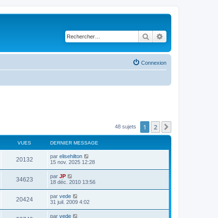
Rechercher
Recherche avancé
Connexion
1
2
Suivant
48 sujets
VUES
DERNIER MESSAGE
par
elisehilton
20132
15 nov. 2025 12:28
par
JP
34623
18 déc. 2010 13:56
par
vede
20424
31 juil. 2009 4:02
par
vede