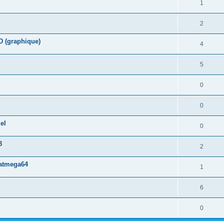
1
2
D (graphique)
4
5
0
0
el
0
8
2
 atmega64
1
6
0