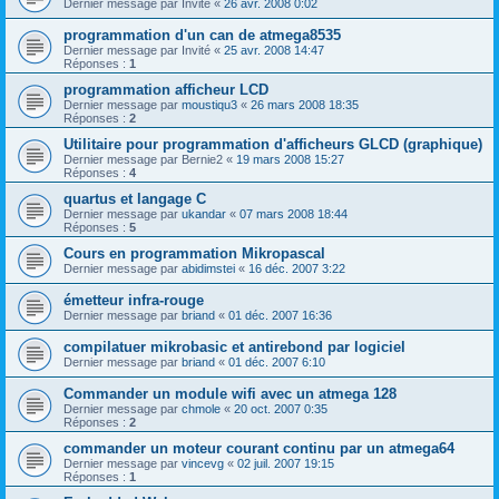
Dernier message par
Invité
«
26 avr. 2008 0:02
programmation d'un can de atmega8535
Dernier message par
Invité
«
25 avr. 2008 14:47
Réponses :
1
programmation afficheur LCD
Dernier message par
moustiqu3
«
26 mars 2008 18:35
Réponses :
2
Utilitaire pour programmation d'afficheurs GLCD (graphique)
Dernier message par
Bernie2
«
19 mars 2008 15:27
Réponses :
4
quartus et langage C
Dernier message par
ukandar
«
07 mars 2008 18:44
Réponses :
5
Cours en programmation Mikropascal
Dernier message par
abidimstei
«
16 déc. 2007 3:22
émetteur infra-rouge
Dernier message par
briand
«
01 déc. 2007 16:36
compilatuer mikrobasic et antirebond par logiciel
Dernier message par
briand
«
01 déc. 2007 6:10
Commander un module wifi avec un atmega 128
Dernier message par
chmole
«
20 oct. 2007 0:35
Réponses :
2
commander un moteur courant continu par un atmega64
Dernier message par
vincevg
«
02 juil. 2007 19:15
Réponses :
1