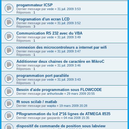
progammateur ICSP
Dernier message par
vede
«
31 juil. 2009 3:53
Réponses :
1
Programation d'un ecran LCD
Dernier message par
vede
«
31 juil. 2009 3:52
Réponses :
3
Communication RS 232 avec du VBA
Dernier message par
vede
«
31 juil. 2009 3:49
Réponses :
1
connexion des microcontroleurs a internet par wifi
Dernier message par
vede
«
31 juil. 2009 3:47
Réponses :
1
Additionner deux chaines de caractère en MikroC
Dernier message par
vede
«
31 juil. 2009 3:46
Réponses :
1
programmation port parallèle
Dernier message par
vede
«
31 juil. 2009 3:43
Réponses :
1
Besoin d'aide programmation sous FLOWCODE
Dernier message par
arthurboulie
«
29 mars 2009 20:55
fft sous scilab / matlab
Dernier message par
wapita
«
19 mars 2009 20:28
PRogrammation du lcd 2*16 lignes de ATMEGA 8535
Dernier message par
gaspardo
«
04 mai 2008 15:35
dispositif de commande de position sous labview