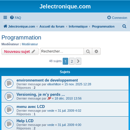
Jelectronique.com
FAQ
Connexion
R
Jelectronique.com
Accueil du forum
Informatique
Programmation
e
Programmation
c
Modérateur :
Modérateur
h
Rechercher
Recherche avanc
Nouveau sujet
e
1
2
Suivant
48 sujets
r
c
Sujets
h
environnement de developpement
e
Dernier message par
elisehilton
«
15 nov. 2025 12:28
Réponses :
2
r
Versioning, je m'y perds ...
Dernier message par
JP
«
18 déc. 2010 13:56
menu avec LCD
Dernier message par
vede
«
31 juil. 2009 4:02
Réponses :
1
Help LCD
Dernier message par
vede
«
31 juil. 2009 4:00
Réponses :
2