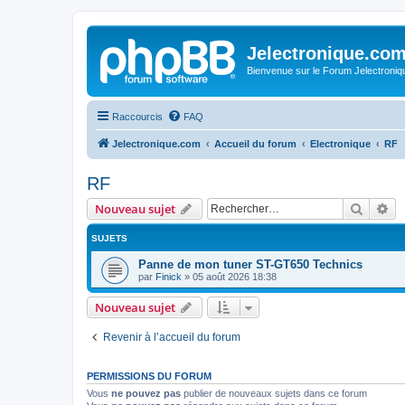
Jelectronique.co
Bienvenue sur le Forum Jelectroniq
Raccourcis
FAQ
Jelectronique.com
Accueil du forum
Electronique
RF
RF
Recher
Re
Nouveau sujet
SUJETS
Panne de mon tuner ST-GT650 Technics
par
Finick
»
05 août 2026 18:38
Nouveau sujet
Revenir à l’accueil du forum
PERMISSIONS DU FORUM
Vous
ne pouvez pas
publier de nouveaux sujets dans ce forum