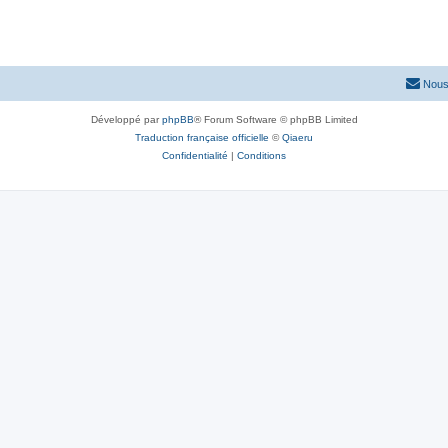
Nous
Développé par
phpBB
® Forum Software © phpBB Limited
Traduction française officielle
©
Qiaeru
Confidentialité
|
Conditions