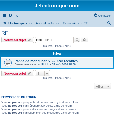
Jelectronique.com
FAQ
Connexion
R
Jelectronique.com
Accueil du forum
Electronique
RF
e
RF
c
Rechercher
Recherche avanc
Nouveau sujet
h
8 sujets • Page
1
sur
1
e
Sujets
r
c
Panne de mon tuner ST-GT650 Technics
Dernier message par
Finick
«
05 août 2026 18:38
h
e
Nouveau sujet
8 sujets • Page
1
sur
1
r
Aller
PERMISSIONS DU FORUM
Vous
ne pouvez pas
publier de nouveaux sujets dans ce forum
Vous
ne pouvez pas
répondre aux sujets dans ce forum
Vous
ne pouvez pas
modifier vos messages dans ce forum
Vous
ne pouvez pas
supprimer vos messages dans ce forum