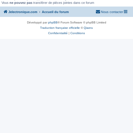
Vous
ne pouvez pas
transférer de pièces jointes dans ce forum
Jelectronique.com
Accueil du forum
Nous contacter
Développé par
phpBB
® Forum Software © phpBB Limited
Traduction française officielle
©
Qiaeru
Confidentialité
|
Conditions