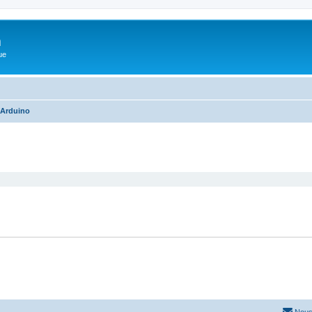
m
ue
Arduino
cher
cherche avancée