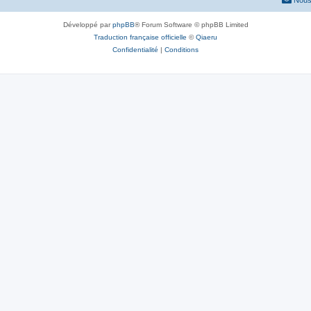
Nous
Développé par
phpBB
® Forum Software © phpBB Limited
Traduction française officielle
©
Qiaeru
Confidentialité
|
Conditions