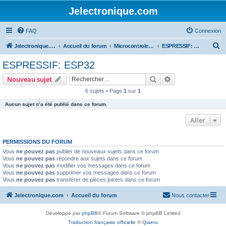
Jelectronique.com
FAQ
Connexion
R
Jelectronique.com
Accueil du forum
Microcontroleurs
ESPRESSIF: ESP32
e
ESPRESSIF: ESP32
c
Rechercher
Recherche avanc
Nouveau sujet
h
6 sujets • Page
1
sur
1
e
Aucun sujet n’a été publié dans ce forum.
r
c
Aller
h
PERMISSIONS DU FORUM
e
Vous
ne pouvez pas
publier de nouveaux sujets dans ce forum
r
Vous
ne pouvez pas
répondre aux sujets dans ce forum
Vous
ne pouvez pas
modifier vos messages dans ce forum
Vous
ne pouvez pas
supprimer vos messages dans ce forum
Vous
ne pouvez pas
transférer de pièces jointes dans ce forum
Jelectronique.com
Accueil du forum
Nous contacter
Développé par
phpBB
® Forum Software © phpBB Limited
Traduction française officielle
©
Qiaeru