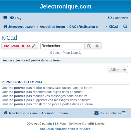
Jelectronique.com
FAQ
Connexion
R
Jelectronique.com
Accueil du forum
CAO / Réalisation et montage de PCB
KiCad
e
KiCad
c
Rechercher
Recherche avanc
Nouveau sujet
h
0 sujet • Page
1
sur
1
e
Aucun sujet n’a été publié dans ce forum.
r
c
Aller
h
PERMISSIONS DU FORUM
e
Vous
ne pouvez pas
publier de nouveaux sujets dans ce forum
r
Vous
ne pouvez pas
répondre aux sujets dans ce forum
Vous
ne pouvez pas
modifier vos messages dans ce forum
Vous
ne pouvez pas
supprimer vos messages dans ce forum
Vous
ne pouvez pas
transférer de pièces jointes dans ce forum
Jelectronique.com
Accueil du forum
Nous contacter
Développé par
phpBB
® Forum Software © phpBB Limited
Traduction française officielle
©
Qiaeru