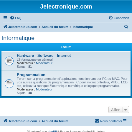
Jelectronique.com
FAQ
Connexion
R
Jelectronique.com
Accueil du forum
Informatique
e
Informatique
c
Forum
h
e
Hardware - Software - Internet
L'informatique en général
r
Modérateur :
Modérateur
Sujets :
81
c
Programmation
h
Forum sur la programmation d'applications fonctionnant sur PC ou MAC. Pour
vos autres questions de programmation : C pour microcontrôleur, VHDL, LCD
e
etc, utilisez la rubrique Electronique numérique et logique programmable.
Modérateur :
Modérateur
r
Sujets :
48
Aller
Jelectronique.com
Accueil du forum
Nous contacter
Développé par
phpBB
® Forum Software © phpBB Limited