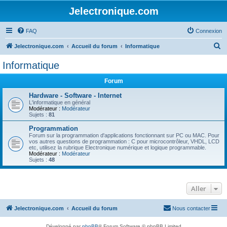
Jelectronique.com
FAQ
Connexion
R
Jelectronique.com
Accueil du forum
Informatique
e
Informatique
c
Forum
h
e
Hardware - Software - Internet
L'informatique en général
r
Modérateur :
Modérateur
Sujets :
81
c
Programmation
h
Forum sur la programmation d'applications fonctionnant sur PC ou MAC. Pour
vos autres questions de programmation : C pour microcontrôleur, VHDL, LCD
e
etc, utilisez la rubrique Electronique numérique et logique programmable.
Modérateur :
Modérateur
r
Sujets :
48
Aller
Jelectronique.com
Accueil du forum
Nous contacter
Développé par
phpBB
® Forum Software © phpBB Limited