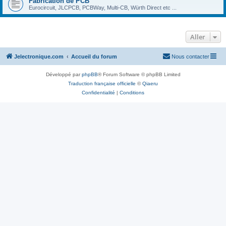
Fabrication de PCB
Eurocircuit, JLCPCB, PCBWay, Multi-CB, Würth Direct etc ...
Aller
Jelectronique.com
Accueil du forum
Nous contacter
Développé par
phpBB
® Forum Software © phpBB Limited
Traduction française officielle
©
Qiaeru
Confidentialité
|
Conditions