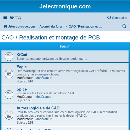
Jelectronique.com
FAQ
Connexion
R
Jelectronique.com
Accueil du forum
CAO / Réalisation et montage de PCB
e
CAO / Réalisation et montage de PCB
c
Forum
h
e
KiCad
Schéma, routage, création de librairie, script etc ...
r
Eagle
c
Des Warnings et des erreurs avec votre logiciel de CAO préféré ? On devrait
pouvoir y faire quelque chose.
h
Modérateur :
Modérateur
Sujets :
510
e
Spice
r
Forum sur les logiciels de simulation SPICE
Modérateur :
Modérateur
Sujets :
55
Autres logiciels de CAO
Pour toutes vos questions sur les autres logiciels de CAO, la réalisation
pratique des circuits imprimés et le design d'ASIC.
Modérateur :
Modérateur
Sujets :
195