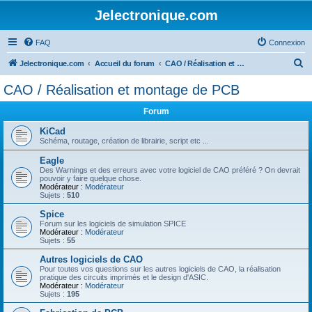
Jelectronique.com
FAQ
Connexion
R
Jelectronique.com
Accueil du forum
CAO / Réalisation et montage de PCB
e
CAO / Réalisation et montage de PCB
c
Forum
h
e
KiCad
Schéma, routage, création de librairie, script etc ...
r
Eagle
c
Des Warnings et des erreurs avec votre logiciel de CAO préféré ? On devrait
pouvoir y faire quelque chose.
h
Modérateur :
Modérateur
Sujets :
510
e
Spice
r
Forum sur les logiciels de simulation SPICE
Modérateur :
Modérateur
Sujets :
55
Autres logiciels de CAO
Pour toutes vos questions sur les autres logiciels de CAO, la réalisation
pratique des circuits imprimés et le design d'ASIC.
Modérateur :
Modérateur
Sujets :
195