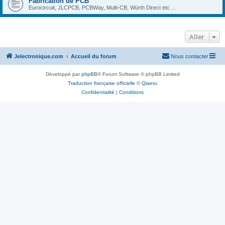
Fabrication de PCB
Eurocircuit, JLCPCB, PCBWay, Multi-CB, Würth Direct etc ...
Aller
Jelectronique.com
Accueil du forum
Nous contacter
Développé par
phpBB
® Forum Software © phpBB Limited
Traduction française officielle
©
Qiaeru
Confidentialité
|
Conditions