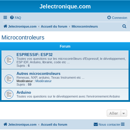
Jelectronique.com
FAQ
Connexion
R
Jelectronique.com
Accueil du forum
Microcontroleurs
e
Microcontroleurs
c
Forum
h
e
ESPRESSIF: ESP32
Toutes vos questions sur les microcontrôleurs d'Espressif, le développement,
r
ESP IDF, Arduino, librairie, code etc ...
Sujets :
6
c
Autres microcontroleurs
h
Renesas, NXP, arduino, Texas Instrument etc ...
Modérateur :
Modérateur
e
Sujets :
59
r
Arduino
Toutes vos questions sur le développement avec l'environnement Arduino
Aller
Jelectronique.com
Accueil du forum
Nous contacter