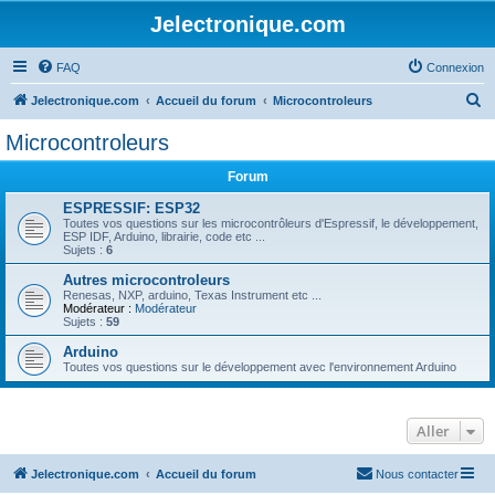
Jelectronique.com
FAQ
Connexion
R
Jelectronique.com
Accueil du forum
Microcontroleurs
e
Microcontroleurs
c
Forum
h
e
ESPRESSIF: ESP32
Toutes vos questions sur les microcontrôleurs d'Espressif, le développement,
r
ESP IDF, Arduino, librairie, code etc ...
Sujets :
6
c
Autres microcontroleurs
h
Renesas, NXP, arduino, Texas Instrument etc ...
Modérateur :
Modérateur
e
Sujets :
59
r
Arduino
Toutes vos questions sur le développement avec l'environnement Arduino
Aller
Jelectronique.com
Accueil du forum
Nous contacter