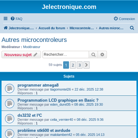
Jelectronique.com
FAQ
Connexion
R
Jelectronique.com
Accueil du forum
Microcontroleurs
Autres microcontroleurs
e
Autres microcontroleurs
c
Modérateur :
Modérateur
h
Rechercher
Recherche avanc
Nouveau sujet
e
1
2
3
Suivant
59 sujets
r
c
Sujets
h
programmer atmega8
e
Dernier message par
tiagomontel26
«
22 déc. 2025 12:38
Réponses :
1
r
Programmation LCD graphique en Basic ?
Dernier message par
eden_durel35
«
08 déc. 2025 19:30
Réponses :
1
ds3232 et I²C
Dernier message par
celia_vernier40
«
08 déc. 2025 9:36
Réponses :
1
problème stk600 et avrdude
Dernier message par
malolambert42
«
05 déc. 2025 14:13