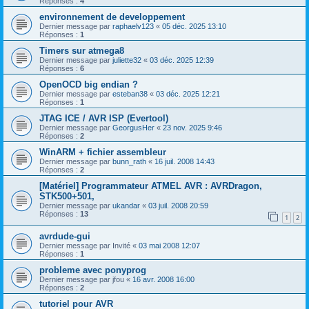
Réponses :
4
environnement de developpement
Dernier message par
raphaelv123
«
05 déc. 2025 13:10
Réponses :
1
Timers sur atmega8
Dernier message par
juliette32
«
03 déc. 2025 12:39
Réponses :
6
OpenOCD big endian ?
Dernier message par
esteban38
«
03 déc. 2025 12:21
Réponses :
1
JTAG ICE / AVR ISP (Evertool)
Dernier message par
GeorgusHer
«
23 nov. 2025 9:46
Réponses :
2
WinARM + fichier assembleur
Dernier message par
bunn_rath
«
16 juil. 2008 14:43
Réponses :
2
[Matériel] Programmateur ATMEL AVR : AVRDragon,
STK500+501,
Dernier message par
ukandar
«
03 juil. 2008 20:59
Réponses :
13
1
2
avrdude-gui
Dernier message par
Invité
«
03 mai 2008 12:07
Réponses :
1
probleme avec ponyprog
Dernier message par
jfou
«
16 avr. 2008 16:00
Réponses :
2
tutoriel pour AVR