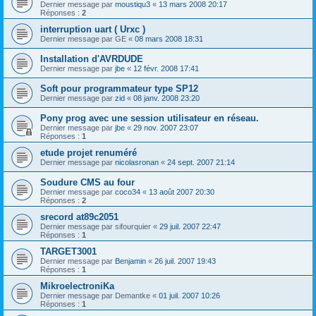
Dernier message par
moustiqu3
«
13 mars 2008 20:17
Réponses :
2
interruption uart ( Urxc )
Dernier message par
GE
«
08 mars 2008 18:31
Installation d'AVRDUDE
Dernier message par
jbe
«
12 févr. 2008 17:41
Soft pour programmateur type SP12
Dernier message par
zid
«
08 janv. 2008 23:20
Pony prog avec une session utilisateur en réseau.
Dernier message par
jbe
«
29 nov. 2007 23:07
Réponses :
1
etude projet renuméré
Dernier message par
nicolasronan
«
24 sept. 2007 21:14
Soudure CMS au four
Dernier message par
coco34
«
13 août 2007 20:30
Réponses :
2
srecord at89c2051
Dernier message par
sifourquier
«
29 juil. 2007 22:47
Réponses :
1
TARGET3001
Dernier message par
Benjamin
«
26 juil. 2007 19:43
Réponses :
1
MikroelectroniKa
Dernier message par
Demantke
«
01 juil. 2007 10:26
Réponses :
1