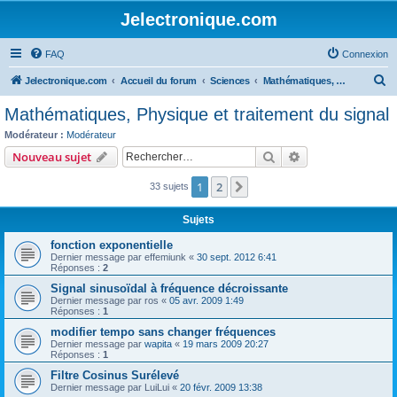
Jelectronique.com
FAQ
Connexion
R
Jelectronique.com
Accueil du forum
Sciences
Mathématiques, Physique et traitement du signal
e
Mathématiques, Physique et traitement du signal
c
Modérateur :
Modérateur
h
Rechercher
Recherche avanc
Nouveau sujet
e
1
2
Suivant
33 sujets
r
c
Sujets
h
fonction exponentielle
e
Dernier message par
effemiunk
«
30 sept. 2012 6:41
Réponses :
2
r
Signal sinusoïdal à fréquence décroissante
Dernier message par
ros
«
05 avr. 2009 1:49
Réponses :
1
modifier tempo sans changer fréquences
Dernier message par
wapita
«
19 mars 2009 20:27
Réponses :
1
Filtre Cosinus Surélevé
Dernier message par
LuiLui
«
20 févr. 2009 13:38