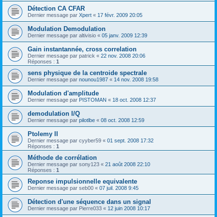
Détection CA CFAR
Dernier message par
Xpert
«
17 févr. 2009 20:05
Modulation Demodulation
Dernier message par
altivisio
«
05 janv. 2009 12:39
Gain instantannée, cross correlation
Dernier message par
patrick
«
22 nov. 2008 20:06
Réponses :
1
sens physique de la centroide spectrale
Dernier message par
nounou1987
«
14 nov. 2008 19:58
Modulation d'amplitude
Dernier message par
PISTOMAN
«
18 oct. 2008 12:37
demodulation I/Q
Dernier message par
pilotlbe
«
08 oct. 2008 12:59
Ptolemy II
Dernier message par
cyyber59
«
01 sept. 2008 17:32
Réponses :
1
Méthode de corrélation
Dernier message par
sony123
«
21 août 2008 22:10
Réponses :
1
Reponse impulsionnelle equivalente
Dernier message par
seb00
«
07 juil. 2008 9:45
Détection d'une séquence dans un signal
Dernier message par
Pierre033
«
12 juin 2008 10:17