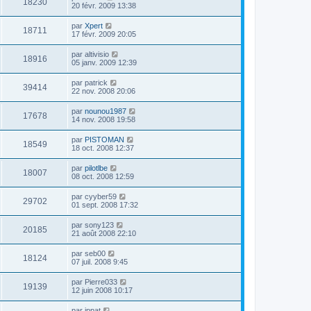
18230
20 févr. 2009 13:38
par
Xpert
18711
17 févr. 2009 20:05
par
altivisio
18916
05 janv. 2009 12:39
par
patrick
39414
22 nov. 2008 20:06
par
nounou1987
17678
14 nov. 2008 19:58
par
PISTOMAN
18549
18 oct. 2008 12:37
par
pilotlbe
18007
08 oct. 2008 12:59
par
cyyber59
29702
01 sept. 2008 17:32
par
sony123
20185
21 août 2008 22:10
par
seb00
18124
07 juil. 2008 9:45
par
Pierre033
19139
12 juin 2008 10:17
par
ippat