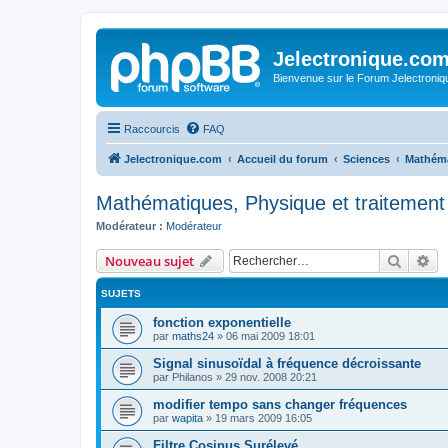
Jelectronique.co
Bienvenue sur le Forum Jelectroniq
Raccourcis
FAQ
Jelectronique.com
Accueil du forum
Sciences
Mathéma
Mathématiques, Physique et traitement 
Modérateur :
Modérateur
Recher
Re
Nouveau sujet
SUJETS
fonction exponentielle
par
maths24
»
06 mai 2009 18:01
Signal sinusoïdal à fréquence décroissante
par
Philanos
»
29 nov. 2008 20:21
modifier tempo sans changer fréquences
par
wapita
»
19 mars 2009 16:05
Filtre Cosinus Surélevé