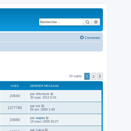
Rechercher
Recherche avancé
Connexion
1
2
Suivant
33 sujets
VUES
DERNIER MESSAGE
par
effemiunk
20640
30 sept. 2012 6:41
par
ros
1377790
05 avr. 2009 1:49
par
wapita
20689
19 mars 2009 20:27
par
LuiLui