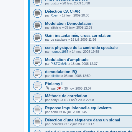
par
LuiLui
»
20 févr. 2009 13:38
Détection CA CFAR
par
Xpert
»
17 févr. 2009 20:05
Modulation Demodulation
par
altivisio
»
05 janv. 2009 12:39
Gain instantannée, cross correlation
par
Le stagiaire
»
19 juil. 2006 11:56
sens physique de la centroide spectrale
par
nounou1987
»
14 nov. 2008 19:58
Modulation d'amplitude
par
PISTOMAN
»
18 oct. 2008 12:37
demodulation I/Q
par
pilotlbe
»
08 oct. 2008 12:59
Ptolemy II
par
JP
»
30 nov. 2005 13:07
Méthode de corrélation
par
sony123
»
21 août 2008 22:08
Reponse impulsionnelle equivalente
par
seb00
»
07 juil. 2008 9:45
Détection d'une séquence dans un signal
par
Pierre033
»
12 juin 2008 10:17