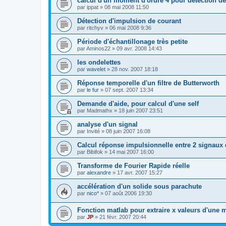
calcul d'un moment d'ordre 4 pour detection 
par
ippat
»
08 mai 2008 11:50
Détection d'impulsion de courant
par
ritchyv
»
06 mai 2008 9:36
Période d'échantillonage très petite
par
Aminos22
»
09 avr. 2008 14:43
les ondelettes
par
wavelet
»
28 nov. 2007 18:18
Réponse temporelle d'un filtre de Butterworth
par
le fur
»
07 sept. 2007 13:34
Demande d'aide, pour calcul d'une self
par
Madmathx
»
18 juin 2007 23:51
analyse d'un signal
par
Invité
»
08 juin 2007 16:08
Calcul réponse impulsionnelle entre 2 signaux 
par
Bibifok
»
14 mai 2007 16:00
Transforme de Fourier Rapide réelle
par
alexandre
»
17 avr. 2007 15:27
accélération d'un solide sous parachute
par
nico*
»
07 août 2006 19:30
Fonction matlab pour extraire x valeurs d'une m
par
JP
»
21 févr. 2007 20:44