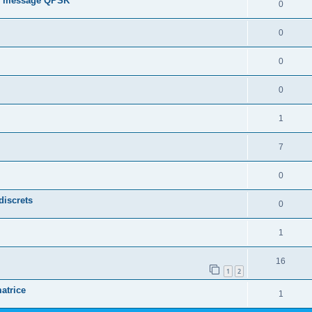
de message QPSK
0
0
0
0
1
7
0
discrets
0
1
16
1
2
atrice
1