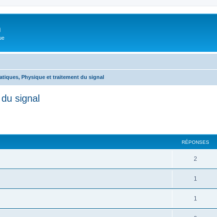
m
ue
tiques, Physique et traitement du signal
du signal
cher
cherche avancée
RÉPONSES
2
1
1