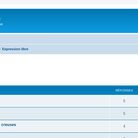
m
ue
Expression libre
cher
cherche avancée
RÉPONSES
5
5
s creuses
4