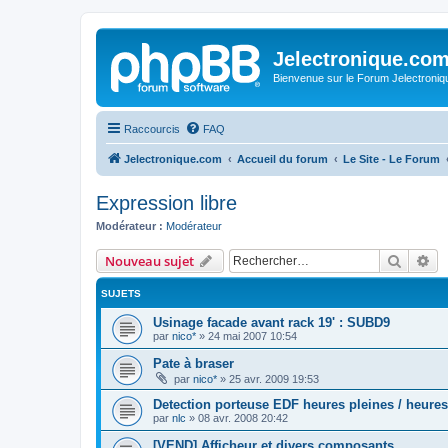
Jelectronique.co
Bienvenue sur le Forum Jelectroniq
Raccourcis
FAQ
Jelectronique.com
Accueil du forum
Le Site - Le Forum
Expression libre
Modérateur :
Modérateur
Recher
Re
Nouveau sujet
SUJETS
Usinage facade avant rack 19' : SUBD9
par
nico*
»
24 mai 2007 10:54
Pate à braser
par
nico*
»
25 avr. 2009 19:53
Detection porteuse EDF heures pleines / heure
par
nlc
»
08 avr. 2008 20:42
[VEND] Afficheur et divers composants