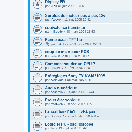
Digikey FR
par
JP
»
01 juin 2006 13:55
Surplus de moteur pas a pas 12v
par
IAyoyo
»
12 avr. 2008 18:32
equivalence transistor
par
mikdede
»
30 mars 2008 23:53
Panne ecran TFT hp
par
mikdede
»
29 mars 2008 22:53
coup de main pour PCB
par
zara
»
28 mars 2008 18:16
Comment souder un CPU ?
par
attilavv
»
21 févr. 2008 1:20
Préréglages Sony TV KV-M2100B
par
Alain Jos
»
08 mai 2007 9:41
Audio numérique
par
dcastelo
»
13 janv. 2008 16:44
Projet électronique
par
totofweb
»
18 déc. 2007 0:35
Le meilleur CAO ... ché pas !!
par
Shorter_Script
»
16 déc. 2007 8:48
Logiciel PC - oscilloscope
par
jbe
»
19 sept. 2007 15:42