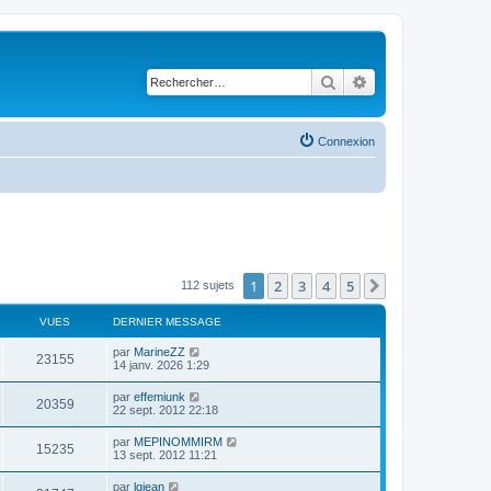
Rechercher
Recherche avancé
Connexion
1
2
3
4
5
Suivant
112 sujets
VUES
DERNIER MESSAGE
par
MarineZZ
23155
14 janv. 2026 1:29
par
effemiunk
20359
22 sept. 2012 22:18
par
MEPINOMMIRM
15235
13 sept. 2012 11:21
par
lgjean