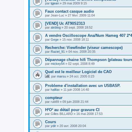
par
lgjean
»
29 mai 2009 9:15
Faux contact casque audio
par
Jean-Luc
»
27 févr. 2009 11:04
[VEND] Uc AT90S2313
par
alxblog
»
20 sept. 2008 18:52
A vendre Oscilloscope Ana/Num Hameg 407 2*
par
Gege
»
15 nov. 2008 18:11
Recherche: Viewfinder (viseur camescope)
par
Raziel_91
»
04 nov. 2008 20:35
Dépannage chaine hifi Thompson (plateau tour
par
mickey54
»
02 sept. 2008 8:49
Quel est le meilleur Logiciel de CAO
par
marsu
»
24 oct. 2005 0:23
Probleme d'installation avec un USBASP.
par
halifax
»
11 juin 2008 14:40
compteur
par
rub89
»
09 juin 2008 21:44
H²O² au détail pour gravure CI
par
Gilles BILLARD
»
16 mai 2008 17:53
Cours
par
ydir
»
20 avr. 2008 20:04