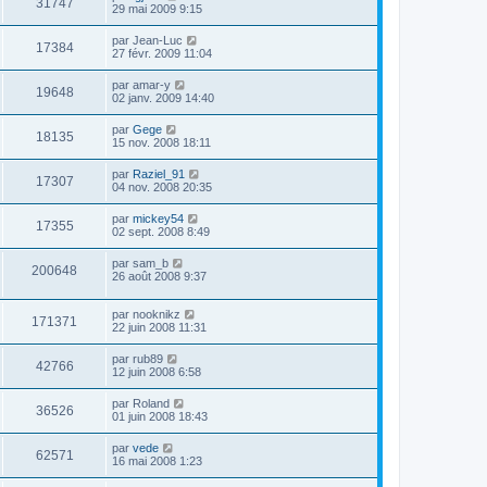
31747
29 mai 2009 9:15
par
Jean-Luc
17384
27 févr. 2009 11:04
par
amar-y
19648
02 janv. 2009 14:40
par
Gege
18135
15 nov. 2008 18:11
par
Raziel_91
17307
04 nov. 2008 20:35
par
mickey54
17355
02 sept. 2008 8:49
par
sam_b
200648
26 août 2008 9:37
par
nooknikz
171371
22 juin 2008 11:31
par
rub89
42766
12 juin 2008 6:58
par
Roland
36526
01 juin 2008 18:43
par
vede
62571
16 mai 2008 1:23