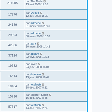
par
The Dude
214005
13 mai 2008 14:16
par
IAyoyo
17376
12 avr. 2008 18:32
par
mikdede
24189
31 mars 2008 20:40
par
mikdede
29993
30 mars 2008 15:52
par
zara
42586
30 mars 2008 14:42
par
attilavv
37124
22 févr. 2008 12:13
par
Invité
19632
24 janv. 2008 16:04
par
dcastelo
16614
13 janv. 2008 16:44
par
totofweb
19404
18 déc. 2007 8:21
par
Shorter_Script
15796
16 déc. 2007 8:48
par
totofweb
57317
14 déc. 2007 2:24