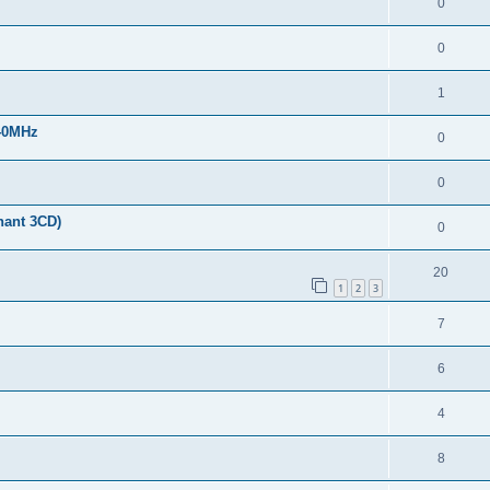
0
0
1
40MHz
0
0
nant 3CD)
0
20
1
2
3
7
6
4
8