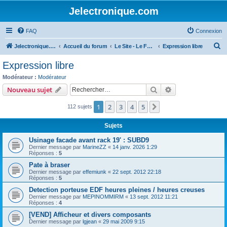
Jelectronique.com
FAQ
Connexion
R
Jelectronique.com
Accueil du forum
Le Site - Le Forum
Expression libre
e
Expression libre
c
Modérateur :
Modérateur
h
Rechercher
Recherche avanc
Nouveau sujet
e
1
2
3
4
5
Suivant
112 sujets
r
c
Sujets
h
Usinage facade avant rack 19' : SUBD9
e
Dernier message par
MarineZZ
«
14 janv. 2026 1:29
Réponses :
5
r
Pate à braser
Dernier message par
effemiunk
«
22 sept. 2012 22:18
Réponses :
5
Detection porteuse EDF heures pleines / heures creuses
Dernier message par
MEPINOMMIRM
«
13 sept. 2012 11:21
Réponses :
4
[VEND] Afficheur et divers composants
Dernier message par
lgjean
«
29 mai 2009 9:15