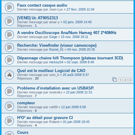
Faux contact casque audio
Dernier message par
Jean-Luc
«
27 févr. 2009 11:04
[VEND] Uc AT90S2313
Dernier message par
amar-y
«
02 janv. 2009 14:40
Réponses :
1
A vendre Oscilloscope Ana/Num Hameg 407 2*40MHz
Dernier message par
Gege
«
15 nov. 2008 18:11
Recherche: Viewfinder (viseur camescope)
Dernier message par
Raziel_91
«
04 nov. 2008 20:35
Dépannage chaine hifi Thompson (plateau tournant 3CD)
Dernier message par
mickey54
«
02 sept. 2008 8:49
Quel est le meilleur Logiciel de CAO
Dernier message par
sam_b
«
26 août 2008 9:37
Réponses :
20
1
2
3
Probleme d'installation avec un USBASP.
Dernier message par
nooknikz
«
22 juin 2008 11:31
Réponses :
7
compteur
Dernier message par
rub89
«
12 juin 2008 6:58
Réponses :
6
H²O² au détail pour gravure CI
Dernier message par
Roland
«
01 juin 2008 18:43
Réponses :
4
Cours