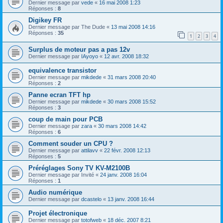
Dernier message par
vede
«
16 mai 2008 1:23
Réponses :
8
Digikey FR
Dernier message par
The Dude
«
13 mai 2008 14:16
Réponses :
35
1
2
3
4
Surplus de moteur pas a pas 12v
Dernier message par
IAyoyo
«
12 avr. 2008 18:32
equivalence transistor
Dernier message par
mikdede
«
31 mars 2008 20:40
Réponses :
2
Panne ecran TFT hp
Dernier message par
mikdede
«
30 mars 2008 15:52
Réponses :
3
coup de main pour PCB
Dernier message par
zara
«
30 mars 2008 14:42
Réponses :
6
Comment souder un CPU ?
Dernier message par
attilavv
«
22 févr. 2008 12:13
Réponses :
5
Préréglages Sony TV KV-M2100B
Dernier message par
Invité
«
24 janv. 2008 16:04
Réponses :
1
Audio numérique
Dernier message par
dcastelo
«
13 janv. 2008 16:44
Projet électronique
Dernier message par
totofweb
«
18 déc. 2007 8:21