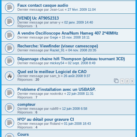
Faux contact casque audio
Dernier message par
Jean-Luc
«
27 févr. 2009 11:04
[VEND] Uc AT90S2313
Dernier message par
amar-y
«
02 janv. 2009 14:40
Réponses :
1
A vendre Oscilloscope Ana/Num Hameg 407 2*40MHz
Dernier message par
Gege
«
15 nov. 2008 18:11
Recherche: Viewfinder (viseur camescope)
Dernier message par
Raziel_91
«
04 nov. 2008 20:35
Dépannage chaine hifi Thompson (plateau tournant 3CD)
Dernier message par
mickey54
«
02 sept. 2008 8:49
Quel est le meilleur Logiciel de CAO
Dernier message par
sam_b
«
26 août 2008 9:37
Réponses :
20
1
2
3
Probleme d'installation avec un USBASP.
Dernier message par
nooknikz
«
22 juin 2008 11:31
Réponses :
7
compteur
Dernier message par
rub89
«
12 juin 2008 6:58
Réponses :
6
H²O² au détail pour gravure CI
Dernier message par
Roland
«
01 juin 2008 18:43
Réponses :
4
Cours