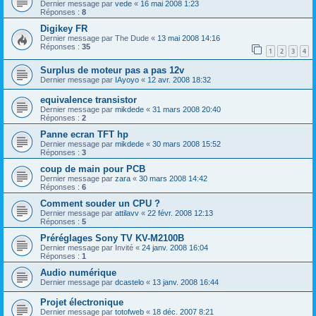
Dernier message par
vede
«
16 mai 2008 1:23
Réponses :
8
Digikey FR
Dernier message par
The Dude
«
13 mai 2008 14:16
Réponses :
35
1
2
3
4
Surplus de moteur pas a pas 12v
Dernier message par
IAyoyo
«
12 avr. 2008 18:32
equivalence transistor
Dernier message par
mikdede
«
31 mars 2008 20:40
Réponses :
2
Panne ecran TFT hp
Dernier message par
mikdede
«
30 mars 2008 15:52
Réponses :
3
coup de main pour PCB
Dernier message par
zara
«
30 mars 2008 14:42
Réponses :
6
Comment souder un CPU ?
Dernier message par
attilavv
«
22 févr. 2008 12:13
Réponses :
5
Préréglages Sony TV KV-M2100B
Dernier message par
Invité
«
24 janv. 2008 16:04
Réponses :
1
Audio numérique
Dernier message par
dcastelo
«
13 janv. 2008 16:44
Projet électronique
Dernier message par
totofweb
«
18 déc. 2007 8:21