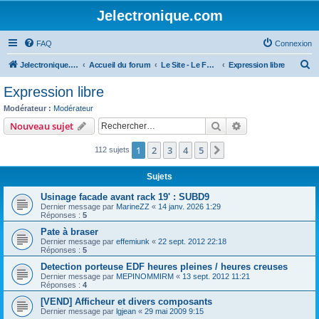
Jelectronique.com
FAQ
Connexion
R
Jelectronique.com
Accueil du forum
Le Site - Le Forum
Expression libre
e
Expression libre
c
Modérateur :
Modérateur
h
Rechercher
Recherche avanc
Nouveau sujet
e
1
2
3
4
5
Suivant
112 sujets
r
c
Sujets
h
Usinage facade avant rack 19' : SUBD9
e
Dernier message par
MarineZZ
«
14 janv. 2026 1:29
Réponses :
5
r
Pate à braser
Dernier message par
effemiunk
«
22 sept. 2012 22:18
Réponses :
5
Detection porteuse EDF heures pleines / heures creuses
Dernier message par
MEPINOMMIRM
«
13 sept. 2012 11:21
Réponses :
4
[VEND] Afficheur et divers composants
Dernier message par
lgjean
«
29 mai 2009 9:15