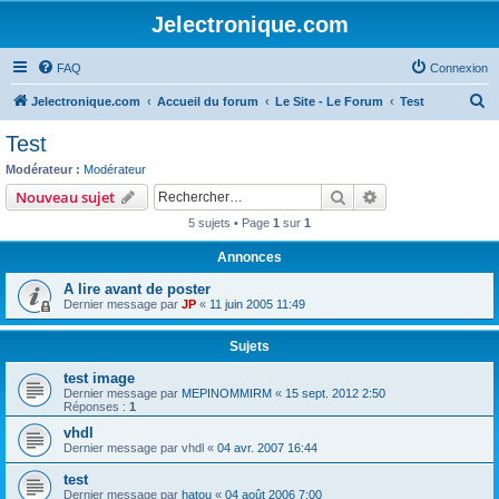
Jelectronique.com
FAQ
Connexion
R
Jelectronique.com
Accueil du forum
Le Site - Le Forum
Test
e
Test
c
Modérateur :
Modérateur
h
Rechercher
Recherche avanc
Nouveau sujet
e
5 sujets • Page
1
sur
1
r
Annonces
c
A lire avant de poster
h
Dernier message par
JP
«
11 juin 2005 11:49
e
r
Sujets
test image
Dernier message par
MEPINOMMIRM
«
15 sept. 2012 2:50
Réponses :
1
vhdl
Dernier message par
vhdl
«
04 avr. 2007 16:44
test
Dernier message par
hatou
«
04 août 2006 7:00