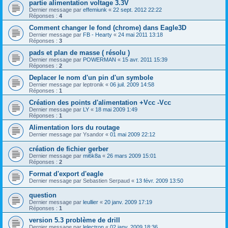
partie alimentation voltage 3.3V
Dernier message par
effemiunk
«
22 sept. 2012 22:22
Réponses :
4
Comment changer le fond (chrome) dans Eagle3D
Dernier message par
FB - Hearty
«
24 mai 2011 13:18
Réponses :
3
pads et plan de masse ( résolu )
Dernier message par
POWERMAN
«
15 avr. 2011 15:39
Réponses :
2
Deplacer le nom d'un pin d'un symbole
Dernier message par
leptronik
«
06 juil. 2009 14:58
Réponses :
1
Création des points d'alimentation +Vcc -Vcc
Dernier message par
LY
«
18 mai 2009 1:49
Réponses :
1
Alimentation lors du routage
Dernier message par
Ysandor
«
01 mai 2009 22:12
création de fichier gerber
Dernier message par
mi6k8a
«
26 mars 2009 15:01
Réponses :
2
Format d'export d'eagle
Dernier message par
Sebastien Serpaud
«
13 févr. 2009 13:50
question
Dernier message par
leullier
«
20 janv. 2009 17:19
Réponses :
1
version 5.3 problème de drill
Dernier message par
lelectron
«
02 janv. 2009 18:36