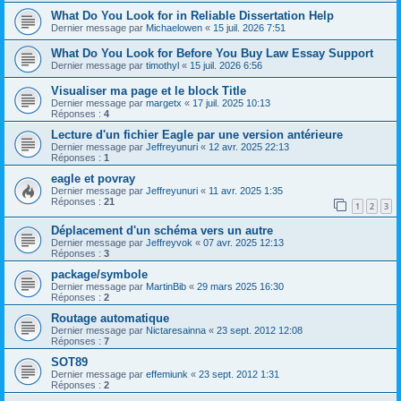
What Do You Look for in Reliable Dissertation Help
Dernier message par
Michaelowen
«
15 juil. 2026 7:51
What Do You Look for Before You Buy Law Essay Support
Dernier message par
timothyl
«
15 juil. 2026 6:56
Visualiser ma page et le block Title
Dernier message par
margetx
«
17 juil. 2025 10:13
Réponses :
4
Lecture d'un fichier Eagle par une version antérieure
Dernier message par
Jeffreyunuri
«
12 avr. 2025 22:13
Réponses :
1
eagle et povray
Dernier message par
Jeffreyunuri
«
11 avr. 2025 1:35
Réponses :
21
1
2
3
Déplacement d'un schéma vers un autre
Dernier message par
Jeffreyvok
«
07 avr. 2025 12:13
Réponses :
3
package/symbole
Dernier message par
MartinBib
«
29 mars 2025 16:30
Réponses :
2
Routage automatique
Dernier message par
Nictaresainna
«
23 sept. 2012 12:08
Réponses :
7
SOT89
Dernier message par
effemiunk
«
23 sept. 2012 1:31
Réponses :
2