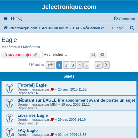
Jelectronique.com
FAQ
Connexion
R
Jelectronique.com
Accueil du forum
CAO / Réalisation et montage de PCB
Eagle
e
Eagle
c
Modérateur :
Modérateur
h
Rechercher
Recherche avanc
Nouveau sujet
e
Page
1
sur
21
1
2
3
4
5
21
Suivant
510 sujets
r
…
c
Sujets
h
[Tutorial] Eagle
e
Dernier message par
JP
«
25 janv. 2015 11:52
Réponses :
4
r
débutant sur EAGLE lire absolument avant de poster un sujet
Dernier message par
MIMI
«
19 nov. 2008 12:12
Réponses :
1
Librairies Eagle
Dernier message par
JP
«
29 avr. 2006 14:19
Réponses :
2
FAQ Eagle
Dernier message par
JP
«
01 nov. 2004 13:38