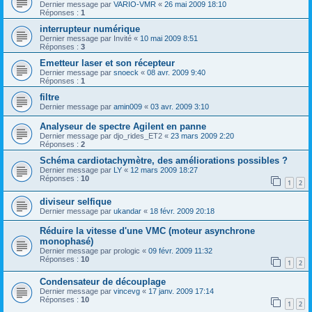
Dernier message par
VARIO-VMR
«
26 mai 2009 18:10
Réponses :
1
interrupteur numérique
Dernier message par
Invité
«
10 mai 2009 8:51
Réponses :
3
Emetteur laser et son récepteur
Dernier message par
snoeck
«
08 avr. 2009 9:40
Réponses :
1
filtre
Dernier message par
amin009
«
03 avr. 2009 3:10
Analyseur de spectre Agilent en panne
Dernier message par
djo_rides_ET2
«
23 mars 2009 2:20
Réponses :
2
Schéma cardiotachymètre, des améliorations possibles ?
Dernier message par
LY
«
12 mars 2009 18:27
Réponses :
10
1
2
diviseur selfique
Dernier message par
ukandar
«
18 févr. 2009 20:18
Réduire la vitesse d'une VMC (moteur asynchrone
monophasé)
Dernier message par
prologic
«
09 févr. 2009 11:32
Réponses :
10
1
2
Condensateur de découplage
Dernier message par
vincevg
«
17 janv. 2009 17:14
Réponses :
10
1
2