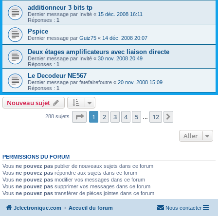
additionneur 3 bits tp
Dernier message par
Invité
«
15 déc. 2008 16:11
Réponses :
1
Pspice
Dernier message par
Guiz75
«
14 déc. 2008 20:07
Deux étages amplificateurs avec liaison directe
Dernier message par
Invité
«
30 nov. 2008 20:49
Réponses :
1
Le Decodeur NE567
Dernier message par
fatefairefoutre
«
20 nov. 2008 15:09
Réponses :
1
Nouveau sujet
Page
1
sur
12
1
2
3
4
5
12
Suivant
288 sujets
…
Aller
PERMISSIONS DU FORUM
Vous
ne pouvez pas
publier de nouveaux sujets dans ce forum
Vous
ne pouvez pas
répondre aux sujets dans ce forum
Vous
ne pouvez pas
modifier vos messages dans ce forum
Vous
ne pouvez pas
supprimer vos messages dans ce forum
Vous
ne pouvez pas
transférer de pièces jointes dans ce forum
Jelectronique.com
Accueil du forum
Nous contacter