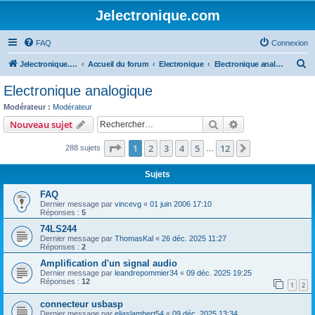
Jelectronique.com
FAQ
Connexion
R
Jelectronique.com
Accueil du forum
Electronique
Electronique analogique
e
Electronique analogique
c
Modérateur :
Modérateur
h
Rechercher
Recherche avanc
Nouveau sujet
e
Page
1
sur
12
1
2
3
4
5
12
Suivant
288 sujets
r
…
c
Sujets
h
FAQ
e
Dernier message par
vincevg
«
01 juin 2006 17:10
Réponses :
5
r
74LS244
Dernier message par
ThomasKal
«
26 déc. 2025 11:27
Réponses :
2
Amplification d'un signal audio
Dernier message par
leandrepommier34
«
09 déc. 2025 19:25
Réponses :
12
1
2
connecteur usbasp
Dernier message par
eliaslambert54
«
09 déc. 2025 13:34