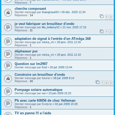
Réponses :
7
cherche composant
Dernier message par
thaisgiraud43
«
09 déc. 2025 12:34
Réponses :
14
1
2
je veut fabriquer un brouilleur d'onde
Dernier message par
lilia_bellamy52
«
21 nov. 2025 17:15
Réponses :
11
1
2
adaptation de signal à l'entrée d'un ATméga 168
Dernier message par
micka_ch
«
28 janv. 2011 12:26
Réponses :
1
déphaseur pur
Dernier message par
micka_ch
«
28 janv. 2011 12:10
Réponses :
1
Question sur lm2907
Dernier message par
fred
«
20 juil. 2009 13:44
Construire un brouilleur d'onde
Dernier message par
futurist
«
08 juil. 2009 8:14
Réponses :
20
1
2
3
Pompage solaire automatique
Dernier message par
oui
«
23 juin 2009 15:23
Pb avec carte K8056 de chez Velleman
Dernier message par
Evelyne
«
02 juin 2009 15:28
Réponses :
1
TV en panne !!! a l'aide