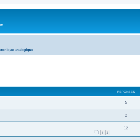
m
ue
tronique analogique
cher
cherche avancée
RÉPONSES
5
2
12
1
2