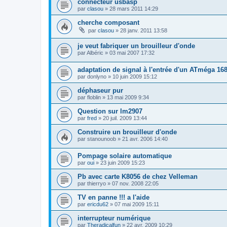
connecteur usbasp
par
clasou
»
28 mars 2011 14:29
cherche composant
par
clasou
»
28 janv. 2011 13:58
je veut fabriquer un brouilleur d'onde
par
Albéric
»
03 mai 2007 17:32
adaptation de signal à l'entrée d'un ATméga 16
par
donlyno
»
10 juin 2009 15:12
déphaseur pur
par
floblin
»
13 mai 2009 9:34
Question sur lm2907
par
fred
»
20 juil. 2009 13:44
Construire un brouilleur d'onde
par
stanounoob
»
21 avr. 2006 14:40
Pompage solaire automatique
par
oui
»
23 juin 2009 15:23
Pb avec carte K8056 de chez Velleman
par
thierryo
»
07 nov. 2008 22:05
TV en panne !!! a l'aide
par
ericdu62
»
07 mai 2009 15:11
interrupteur numérique
par
Theradicalfun
»
22 avr. 2009 10:29