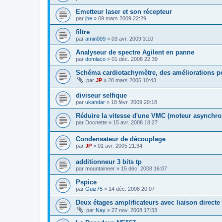
Emetteur laser et son récepteur
par
jbe
»
09 mars 2009 22:29
filtre
par
amin009
»
03 avr. 2009 3:10
Analyseur de spectre Agilent en panne
par
domlaco
»
01 déc. 2008 22:39
Schéma cardiotachymètre, des améliorations p
par
JP
»
28 mars 2006 10:43
diviseur selfique
par
ukandar
»
18 févr. 2009 20:18
Réduire la vitesse d'une VMC (moteur asynch
par
Docnette
»
15 avr. 2008 18:27
Condensateur de découplage
par
JP
»
01 avr. 2005 21:34
additionneur 3 bits tp
par
mountaineer
»
15 déc. 2008 16:07
Pspice
par
Guiz75
»
14 déc. 2008 20:07
Deux étages amplificateurs avec liaison directe
par
Nay
»
27 nov. 2008 17:33