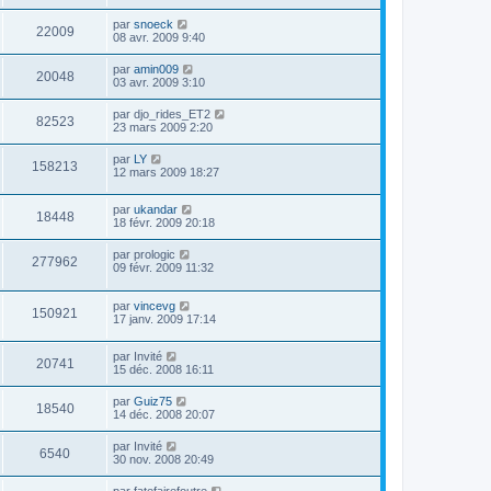
par
snoeck
22009
08 avr. 2009 9:40
par
amin009
20048
03 avr. 2009 3:10
par
djo_rides_ET2
82523
23 mars 2009 2:20
par
LY
158213
12 mars 2009 18:27
par
ukandar
18448
18 févr. 2009 20:18
par
prologic
277962
09 févr. 2009 11:32
par
vincevg
150921
17 janv. 2009 17:14
par
Invité
20741
15 déc. 2008 16:11
par
Guiz75
18540
14 déc. 2008 20:07
par
Invité
6540
30 nov. 2008 20:49