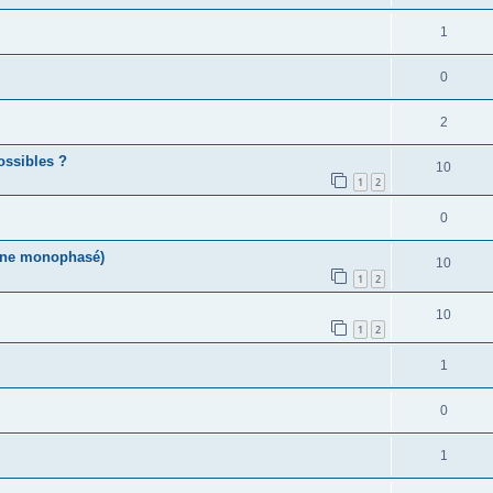
1
0
2
ossibles ?
10
1
2
0
rone monophasé)
10
1
2
10
1
2
1
0
1