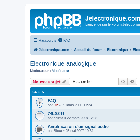
Jelectronique.co
Bienvenue sur le Forum Jelectroniq
Raccourcis
FAQ
Jelectronique.com
Accueil du forum
Electronique
Elec
Electronique analogique
Modérateur :
Modérateur
Recher
Re
Nouveau sujet
SUJETS
FAQ
par
JP
»
09 mars 2006 17:24
74LS244
par
salima
»
22 mars 2009 12:38
Amplification d'un signal audio
par
Bilout
»
25 mai 2007 10:34