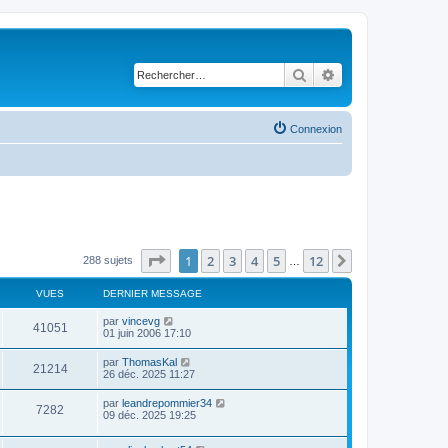
Rechercher
Recherche avancé
Connexion
Page
1
sur
12
1
2
3
4
5
12
Suivant
288 sujets
…
VUES
DERNIER MESSAGE
par
vincevg
41051
01 juin 2006 17:10
par
ThomasKal
21214
26 déc. 2025 11:27
par
leandrepommier34
7282
09 déc. 2025 19:25