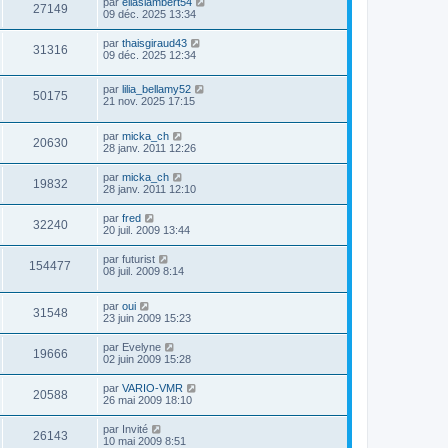
par
eliaslambert54
27149
09 déc. 2025 13:34
par
thaisgiraud43
31316
09 déc. 2025 12:34
par
lilia_bellamy52
50175
21 nov. 2025 17:15
par
micka_ch
20630
28 janv. 2011 12:26
par
micka_ch
19832
28 janv. 2011 12:10
par
fred
32240
20 juil. 2009 13:44
par
futurist
154477
08 juil. 2009 8:14
par
oui
31548
23 juin 2009 15:23
par
Evelyne
19666
02 juin 2009 15:28
par
VARIO-VMR
20588
26 mai 2009 18:10
par
Invité
26143
10 mai 2009 8:51