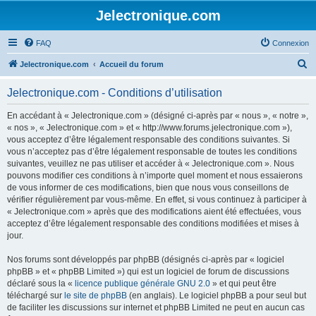
Jelectronique.com
FAQ
Connexion
R
Jelectronique.com
Accueil du forum
e
Jelectronique.com - Conditions d’utilisation
c
h
En accédant à « Jelectronique.com » (désigné ci-après par « nous », « notre »,
« nos », « Jelectronique.com » et « http://www.forums.jelectronique.com »),
e
vous acceptez d’être légalement responsable des conditions suivantes. Si
r
vous n’acceptez pas d’être légalement responsable de toutes les conditions
suivantes, veuillez ne pas utiliser et accéder à « Jelectronique.com ». Nous
c
pouvons modifier ces conditions à n’importe quel moment et nous essaierons
h
de vous informer de ces modifications, bien que nous vous conseillons de
vérifier régulièrement par vous-même. En effet, si vous continuez à participer à
e
« Jelectronique.com » après que des modifications aient été effectuées, vous
r
acceptez d’être légalement responsable des conditions modifiées et mises à
jour.
Nos forums sont développés par phpBB (désignés ci-après par « logiciel
phpBB » et « phpBB Limited ») qui est un logiciel de forum de discussions
déclaré sous la «
licence publique générale GNU 2.0
» et qui peut être
téléchargé sur
le site de phpBB
(en anglais). Le logiciel phpBB a pour seul but
de faciliter les discussions sur internet et phpBB Limited ne peut en aucun cas