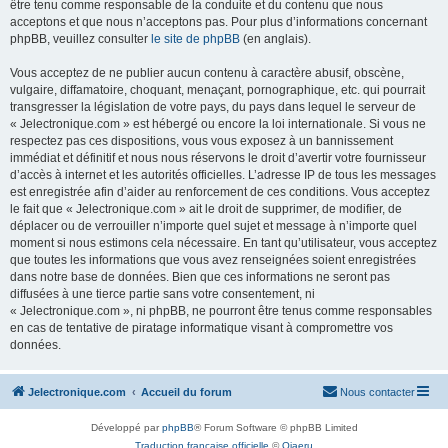
être tenu comme responsable de la conduite et du contenu que nous
acceptons et que nous n’acceptons pas. Pour plus d’informations concernant
phpBB, veuillez consulter
le site de phpBB
(en anglais).
Vous acceptez de ne publier aucun contenu à caractère abusif, obscène,
vulgaire, diffamatoire, choquant, menaçant, pornographique, etc. qui pourrait
transgresser la législation de votre pays, du pays dans lequel le serveur de
« Jelectronique.com » est hébergé ou encore la loi internationale. Si vous ne
respectez pas ces dispositions, vous vous exposez à un bannissement
immédiat et définitif et nous nous réservons le droit d’avertir votre fournisseur
d’accès à internet et les autorités officielles. L’adresse IP de tous les messages
est enregistrée afin d’aider au renforcement de ces conditions. Vous acceptez
le fait que « Jelectronique.com » ait le droit de supprimer, de modifier, de
déplacer ou de verrouiller n’importe quel sujet et message à n’importe quel
moment si nous estimons cela nécessaire. En tant qu’utilisateur, vous acceptez
que toutes les informations que vous avez renseignées soient enregistrées
dans notre base de données. Bien que ces informations ne seront pas
diffusées à une tierce partie sans votre consentement, ni
« Jelectronique.com », ni phpBB, ne pourront être tenus comme responsables
en cas de tentative de piratage informatique visant à compromettre vos
données.
Jelectronique.com
Accueil du forum
Nous contacter
Développé par
phpBB
® Forum Software © phpBB Limited
Traduction française officielle
©
Qiaeru