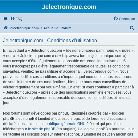
Jelectronique.com
FAQ
Connexion
R
Jelectronique.com
Accueil du forum
e
Jelectronique.com - Conditions d’utilisation
c
h
En accédant à « Jelectronique.com » (désigné ci-après par « nous », « notre »,
« nos », « Jelectronique.com » et « http://www.forums.jelectronique.com »),
e
vous acceptez d’être légalement responsable des conditions suivantes. Si
r
vous n’acceptez pas d’être légalement responsable de toutes les conditions
suivantes, veuillez ne pas utiliser et accéder à « Jelectronique.com ». Nous
c
pouvons modifier ces conditions à n’importe quel moment et nous essaierons
h
de vous informer de ces modifications, bien que nous vous conseillons de
vérifier régulièrement par vous-même. En effet, si vous continuez à participer à
e
« Jelectronique.com » après que des modifications aient été effectuées, vous
r
acceptez d’être légalement responsable des conditions modifiées et mises à
jour.
Nos forums sont développés par phpBB (désignés ci-après par « logiciel
phpBB » et « phpBB Limited ») qui est un logiciel de forum de discussions
déclaré sous la «
licence publique générale GNU 2.0
» et qui peut être
téléchargé sur
le site de phpBB
(en anglais). Le logiciel phpBB a pour seul but
de faciliter les discussions sur internet et phpBB Limited ne peut en aucun cas