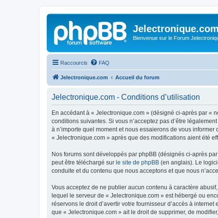
Jelectronique.co
Bienvenue sur le Forum Jelectroniq
Raccourcis
FAQ
Jelectronique.com
Accueil du forum
Jelectronique.com - Conditions d’utilisation
En accédant à « Jelectronique.com » (désigné ci-après par « no
conditions suivantes. Si vous n’acceptez pas d’être légalement
à n’importe quel moment et nous essaierons de vous informer de
« Jelectronique.com » après que des modifications aient été ef
Nos forums sont développés par phpBB (désignés ci-après par «
peut être téléchargé sur
le site de phpBB
(en anglais). Le logic
conduite et du contenu que nous acceptons et que nous n’acce
Vous acceptez de ne publier aucun contenu à caractère abusif, 
lequel le serveur de « Jelectronique.com » est hébergé ou enco
réservons le droit d’avertir votre fournisseur d’accès à internet
que « Jelectronique.com » ait le droit de supprimer, de modifie