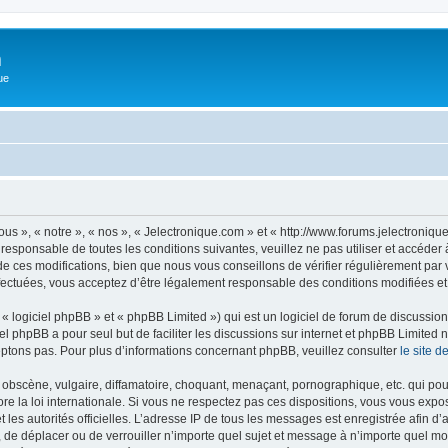
m
ue
us », « notre », « nos », « Jelectronique.com » et « http://www.forums.jelectroniq
 responsable de toutes les conditions suivantes, veuillez ne pas utiliser et accéde
 ces modifications, bien que nous vous conseillons de vérifier régulièrement par v
fectuées, vous acceptez d’être légalement responsable des conditions modifiées et 
 logiciel phpBB » et « phpBB Limited ») qui est un logiciel de forum de discussio
iel phpBB a pour seul but de faciliter les discussions sur internet et phpBB Limit
ptons pas. Pour plus d’informations concernant phpBB, veuillez consulter
le site 
obscène, vulgaire, diffamatoire, choquant, menaçant, pornographique, etc. qui pourr
re la loi internationale. Si vous ne respectez pas ces dispositions, vous vous expo
 et les autorités officielles. L’adresse IP de tous les messages est enregistrée afin 
r, de déplacer ou de verrouiller n’importe quel sujet et message à n’importe quel mo