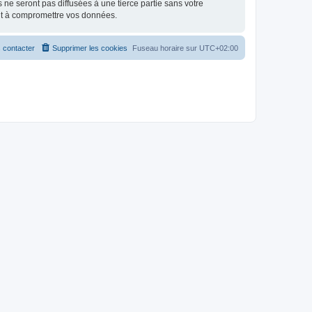
e seront pas diffusées à une tierce partie sans votre
nt à compromettre vos données.
 contacter
Supprimer les cookies
Fuseau horaire sur
UTC+02:00