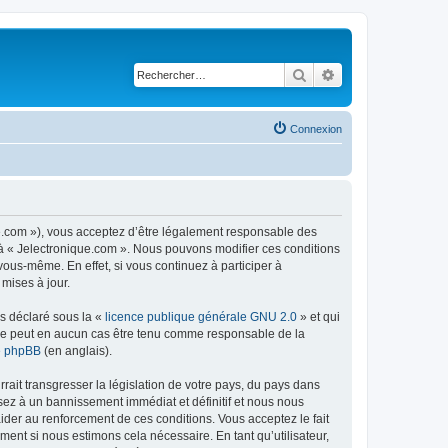
Rechercher
Recherche avancé
Connexion
ue.com »), vous acceptez d’être légalement responsable des
r à « Jelectronique.com ». Nous pouvons modifier ces conditions
ous-même. En effet, si vous continuez à participer à
mises à jour.
ns déclaré sous la «
licence publique générale GNU 2.0
» et qui
ed ne peut en aucun cas être tenu comme responsable de la
de phpBB
(en anglais).
ait transgresser la législation de votre pays, du pays dans
sez à un bannissement immédiat et définitif et nous nous
d’aider au renforcement de ces conditions. Vous acceptez le fait
ment si nous estimons cela nécessaire. En tant qu’utilisateur,