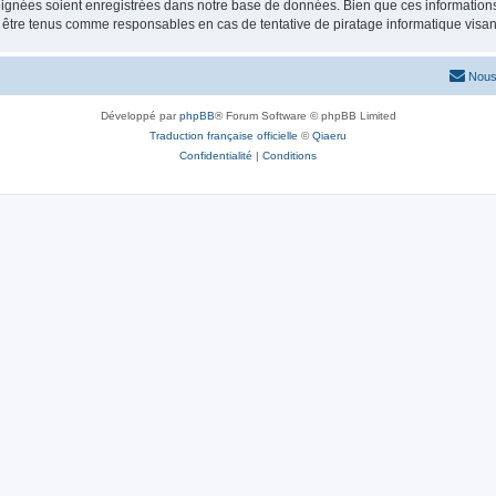
ignées soient enregistrées dans notre base de données. Bien que ces informations n
 être tenus comme responsables en cas de tentative de piratage informatique visa
Nous
Développé par
phpBB
® Forum Software © phpBB Limited
Traduction française officielle
©
Qiaeru
Confidentialité
|
Conditions