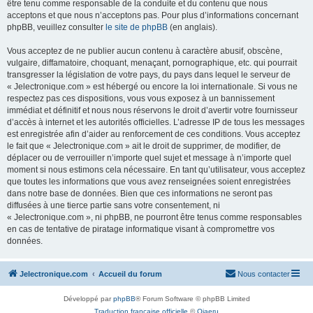
être tenu comme responsable de la conduite et du contenu que nous
acceptons et que nous n’acceptons pas. Pour plus d’informations concernant
phpBB, veuillez consulter
le site de phpBB
(en anglais).
Vous acceptez de ne publier aucun contenu à caractère abusif, obscène,
vulgaire, diffamatoire, choquant, menaçant, pornographique, etc. qui pourrait
transgresser la législation de votre pays, du pays dans lequel le serveur de
« Jelectronique.com » est hébergé ou encore la loi internationale. Si vous ne
respectez pas ces dispositions, vous vous exposez à un bannissement
immédiat et définitif et nous nous réservons le droit d’avertir votre fournisseur
d’accès à internet et les autorités officielles. L’adresse IP de tous les messages
est enregistrée afin d’aider au renforcement de ces conditions. Vous acceptez
le fait que « Jelectronique.com » ait le droit de supprimer, de modifier, de
déplacer ou de verrouiller n’importe quel sujet et message à n’importe quel
moment si nous estimons cela nécessaire. En tant qu’utilisateur, vous acceptez
que toutes les informations que vous avez renseignées soient enregistrées
dans notre base de données. Bien que ces informations ne seront pas
diffusées à une tierce partie sans votre consentement, ni
« Jelectronique.com », ni phpBB, ne pourront être tenus comme responsables
en cas de tentative de piratage informatique visant à compromettre vos
données.
Jelectronique.com
Accueil du forum
Nous contacter
Développé par
phpBB
® Forum Software © phpBB Limited
Traduction française officielle
©
Qiaeru