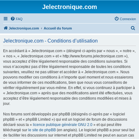
Jelectronique.com
FAQ
Connexion
R
Jelectronique.com
Accueil du forum
e
Jelectronique.com - Conditions d’utilisation
c
h
En accédant à « Jelectronique.com » (désigné ci-après par « nous », « notre »,
« nos », « Jelectronique.com » et « http://www.forums.jelectronique.com »),
e
vous acceptez d’être légalement responsable des conditions suivantes. Si
r
vous n’acceptez pas d’être légalement responsable de toutes les conditions
suivantes, veuillez ne pas utiliser et accéder à « Jelectronique.com ». Nous
c
pouvons modifier ces conditions à n’importe quel moment et nous essaierons
h
de vous informer de ces modifications, bien que nous vous conseillons de
vérifier régulièrement par vous-même. En effet, si vous continuez à participer à
e
« Jelectronique.com » après que des modifications aient été effectuées, vous
r
acceptez d’être légalement responsable des conditions modifiées et mises à
jour.
Nos forums sont développés par phpBB (désignés ci-après par « logiciel
phpBB » et « phpBB Limited ») qui est un logiciel de forum de discussions
déclaré sous la «
licence publique générale GNU 2.0
» et qui peut être
téléchargé sur
le site de phpBB
(en anglais). Le logiciel phpBB a pour seul but
de faciliter les discussions sur internet et phpBB Limited ne peut en aucun cas