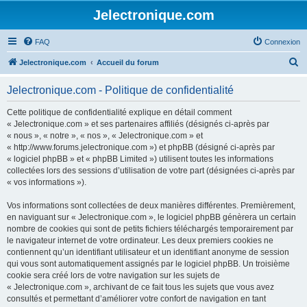
Jelectronique.com
FAQ
Connexion
R
Jelectronique.com
Accueil du forum
e
Jelectronique.com - Politique de confidentialité
c
h
Cette politique de confidentialité explique en détail comment
« Jelectronique.com » et ses partenaires affiliés (désignés ci-après par
e
« nous », « notre », « nos », « Jelectronique.com » et
r
« http://www.forums.jelectronique.com ») et phpBB (désigné ci-après par
« logiciel phpBB » et « phpBB Limited ») utilisent toutes les informations
c
collectées lors des sessions d’utilisation de votre part (désignées ci-après par
h
« vos informations »).
e
Vos informations sont collectées de deux manières différentes. Premièrement,
r
en naviguant sur « Jelectronique.com », le logiciel phpBB génèrera un certain
nombre de cookies qui sont de petits fichiers téléchargés temporairement par
le navigateur internet de votre ordinateur. Les deux premiers cookies ne
contiennent qu’un identifiant utilisateur et un identifiant anonyme de session
qui vous sont automatiquement assignés par le logiciel phpBB. Un troisième
cookie sera créé lors de votre navigation sur les sujets de
« Jelectronique.com », archivant de ce fait tous les sujets que vous avez
consultés et permettant d’améliorer votre confort de navigation en tant