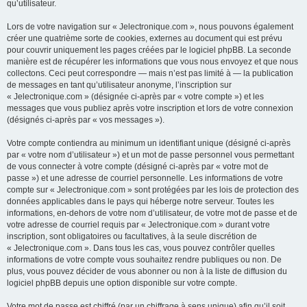
qu’utilisateur.
Lors de votre navigation sur « Jelectronique.com », nous pouvons également
créer une quatrième sorte de cookies, externes au document qui est prévu
pour couvrir uniquement les pages créées par le logiciel phpBB. La seconde
manière est de récupérer les informations que vous nous envoyez et que nous
collectons. Ceci peut correspondre — mais n’est pas limité à — la publication
de messages en tant qu’utilisateur anonyme, l’inscription sur
« Jelectronique.com » (désignée ci-après par « votre compte ») et les
messages que vous publiez après votre inscription et lors de votre connexion
(désignés ci-après par « vos messages »).
Votre compte contiendra au minimum un identifiant unique (désigné ci-après
par « votre nom d’utilisateur ») et un mot de passe personnel vous permettant
de vous connecter à votre compte (désigné ci-après par « votre mot de
passe ») et une adresse de courriel personnelle. Les informations de votre
compte sur « Jelectronique.com » sont protégées par les lois de protection des
données applicables dans le pays qui héberge notre serveur. Toutes les
informations, en-dehors de votre nom d’utilisateur, de votre mot de passe et de
votre adresse de courriel requis par « Jelectronique.com » durant votre
inscription, sont obligatoires ou facultatives, à la seule discrétion de
« Jelectronique.com ». Dans tous les cas, vous pouvez contrôler quelles
informations de votre compte vous souhaitez rendre publiques ou non. De
plus, vous pouvez décider de vous abonner ou non à la liste de diffusion du
logiciel phpBB depuis une option disponible sur votre compte.
Votre mot de passe est chiffré (par un chiffrage à sens unique) afin qu’il soit