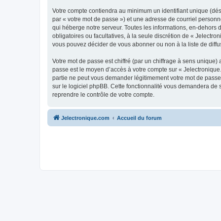
Votre compte contiendra au minimum un identifiant unique (dés
par « votre mot de passe ») et une adresse de courriel personn
qui héberge notre serveur. Toutes les informations, en-dehors de
obligatoires ou facultatives, à la seule discrétion de « Jelect
vous pouvez décider de vous abonner ou non à la liste de diffu
Votre mot de passe est chiffré (par un chiffrage à sens unique) 
passe est le moyen d’accès à votre compte sur « Jelectronique.
partie ne peut vous demander légitimement votre mot de passe. 
sur le logiciel phpBB. Cette fonctionnalité vous demandera de s
reprendre le contrôle de votre compte.
Jelectronique.com
Accueil du forum