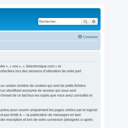
Rechercher
Recherche avancé
Connexion
otre », « nos », « Jelectronique.com » et
llectées lors des sessions d’utilisation de votre part
un certain nombre de cookies qui sont de petits fichiers
et un identifiant anonyme de session qui vous sont
chivant de ce fait tous les sujets que vous avez consultés et
prévu pour couvrir uniquement les pages créées par le logiciel
t pas limité à — la publication de messages en tant
tre inscription et lors de votre connexion (désignés ci-après