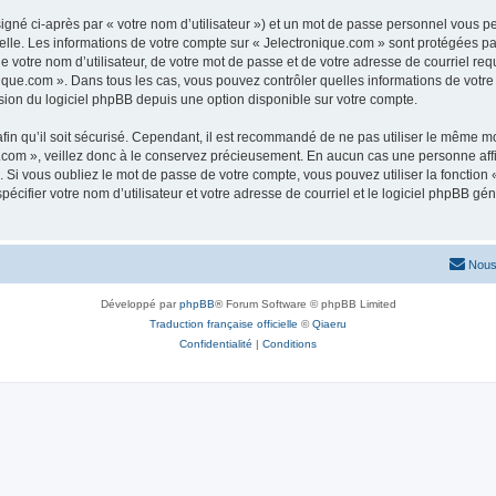
igné ci-après par « votre nom d’utilisateur ») et un mot de passe personnel vous p
elle. Les informations de votre compte sur « Jelectronique.com » sont protégées pa
 votre nom d’utilisateur, de votre mot de passe et de votre adresse de courriel requ
ronique.com ». Dans tous les cas, vous pouvez contrôler quelles informations de vo
sion du logiciel phpBB depuis une option disponible sur votre compte.
afin qu’il soit sécurisé. Cependant, il est recommandé de ne pas utiliser le même mot
com », veillez donc à le conservez précieusement. En aucun cas une personne affil
Si vous oubliez le mot de passe de votre compte, vous pouvez utiliser la fonction
pécifier votre nom d’utilisateur et votre adresse de courriel et le logiciel phpBB 
Nous
Développé par
phpBB
® Forum Software © phpBB Limited
Traduction française officielle
©
Qiaeru
Confidentialité
|
Conditions