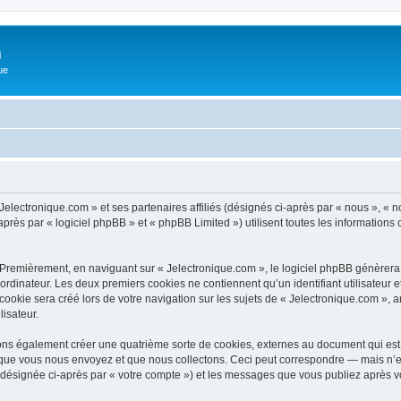
m
ue
Jelectronique.com » et ses partenaires affiliés (désignés ci-après par « nous », « n
rès par « logiciel phpBB » et « phpBB Limited ») utilisent toutes les informations co
 Premièrement, en naviguant sur « Jelectronique.com », le logiciel phpBB génèrera 
ordinateur. Les deux premiers cookies ne contiennent qu’un identifiant utilisateur 
okie sera créé lors de votre navigation sur les sujets de « Jelectronique.com », ar
lisateur.
ons également créer une quatrième sorte de cookies, externes au document qui est 
que vous nous envoyez et que nous collectons. Ceci peut correspondre — mais n’es
 (désignée ci-après par « votre compte ») et les messages que vous publiez après vo