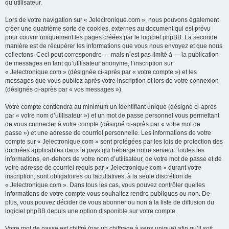
qu’utilisateur.
Lors de votre navigation sur « Jelectronique.com », nous pouvons également
créer une quatrième sorte de cookies, externes au document qui est prévu
pour couvrir uniquement les pages créées par le logiciel phpBB. La seconde
manière est de récupérer les informations que vous nous envoyez et que nous
collectons. Ceci peut correspondre — mais n’est pas limité à — la publication
de messages en tant qu’utilisateur anonyme, l’inscription sur
« Jelectronique.com » (désignée ci-après par « votre compte ») et les
messages que vous publiez après votre inscription et lors de votre connexion
(désignés ci-après par « vos messages »).
Votre compte contiendra au minimum un identifiant unique (désigné ci-après
par « votre nom d’utilisateur ») et un mot de passe personnel vous permettant
de vous connecter à votre compte (désigné ci-après par « votre mot de
passe ») et une adresse de courriel personnelle. Les informations de votre
compte sur « Jelectronique.com » sont protégées par les lois de protection des
données applicables dans le pays qui héberge notre serveur. Toutes les
informations, en-dehors de votre nom d’utilisateur, de votre mot de passe et de
votre adresse de courriel requis par « Jelectronique.com » durant votre
inscription, sont obligatoires ou facultatives, à la seule discrétion de
« Jelectronique.com ». Dans tous les cas, vous pouvez contrôler quelles
informations de votre compte vous souhaitez rendre publiques ou non. De
plus, vous pouvez décider de vous abonner ou non à la liste de diffusion du
logiciel phpBB depuis une option disponible sur votre compte.
Votre mot de passe est chiffré (par un chiffrage à sens unique) afin qu’il soit