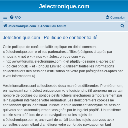
Jelectronique.com
FAQ
Connexion
R
Jelectronique.com
Accueil du forum
e
Jelectronique.com - Politique de confidentialité
c
h
Cette politique de confidentialité explique en détail comment
« Jelectronique.com » et ses partenaires affiliés (désignés ci-après par
e
« nous », « notre », « nos », « Jelectronique.com » et
r
« http://www.forums.jelectronique.com ») et phpBB (désigné ci-après par
« logiciel phpBB » et « phpBB Limited ») utilisent toutes les informations
c
collectées lors des sessions d’utilisation de votre part (désignées ci-après par
h
« vos informations »).
e
Vos informations sont collectées de deux manières différentes. Premièrement,
r
en naviguant sur « Jelectronique.com », le logiciel phpBB génèrera un certain
nombre de cookies qui sont de petits fichiers téléchargés temporairement par
le navigateur internet de votre ordinateur. Les deux premiers cookies ne
contiennent qu’un identifiant utilisateur et un identifiant anonyme de session
qui vous sont automatiquement assignés par le logiciel phpBB. Un troisième
cookie sera créé lors de votre navigation sur les sujets de
« Jelectronique.com », archivant de ce fait tous les sujets que vous avez
consultés et permettant d’améliorer votre confort de navigation en tant