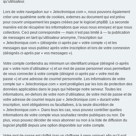
qu’utilisateur.
Lors de votre navigation sur « Jelectronique.com », nous pouvons également
créer une quatrième sorte de cookies, externes au document qui est prévu
pour couvrir uniquement les pages créées par le logiciel phpBB. La seconde
manière est de récupérer les informations que vous nous envoyez et que nous
collectons. Ceci peut correspondre — mais n’est pas limité à — la publication
de messages en tant qu’utilisateur anonyme, l’inscription sur
« Jelectronique.com » (désignée ci-après par « votre compte ») et les
messages que vous publiez après votre inscription et lors de votre connexion
(désignés ci-après par « vos messages »).
Votre compte contiendra au minimum un identifiant unique (désigné ci-après
par « votre nom d’utilisateur ») et un mot de passe personnel vous permettant
de vous connecter à votre compte (désigné ci-après par « votre mot de
passe ») et une adresse de courriel personnelle. Les informations de votre
compte sur « Jelectronique.com » sont protégées par les lois de protection des
données applicables dans le pays qui héberge notre serveur. Toutes les
informations, en-dehors de votre nom d’utilisateur, de votre mot de passe et de
votre adresse de courriel requis par « Jelectronique.com » durant votre
inscription, sont obligatoires ou facultatives, à la seule discrétion de
« Jelectronique.com ». Dans tous les cas, vous pouvez contrôler quelles
informations de votre compte vous souhaitez rendre publiques ou non. De
plus, vous pouvez décider de vous abonner ou non à la liste de diffusion du
logiciel phpBB depuis une option disponible sur votre compte.
Votre mot de passe est chiffré (par un chiffrage à sens unique) afin qu’il soit