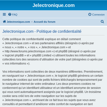
Jelectronique.com
FAQ
Connexion
R
Jelectronique.com
Accueil du forum
e
Jelectronique.com - Politique de confidentialité
c
h
Cette politique de confidentialité explique en détail comment
« Jelectronique.com » et ses partenaires affiliés (désignés ci-après par
e
« nous », « notre », « nos », « Jelectronique.com » et
r
« http://www.forums.jelectronique.com ») et phpBB (désigné ci-après par
« logiciel phpBB » et « phpBB Limited ») utilisent toutes les informations
c
collectées lors des sessions d’utilisation de votre part (désignées ci-après par
h
« vos informations »).
e
Vos informations sont collectées de deux manières différentes. Premièrement,
r
en naviguant sur « Jelectronique.com », le logiciel phpBB génèrera un certain
nombre de cookies qui sont de petits fichiers téléchargés temporairement par
le navigateur internet de votre ordinateur. Les deux premiers cookies ne
contiennent qu’un identifiant utilisateur et un identifiant anonyme de session
qui vous sont automatiquement assignés par le logiciel phpBB. Un troisième
cookie sera créé lors de votre navigation sur les sujets de
« Jelectronique.com », archivant de ce fait tous les sujets que vous avez
consultés et permettant d’améliorer votre confort de navigation en tant