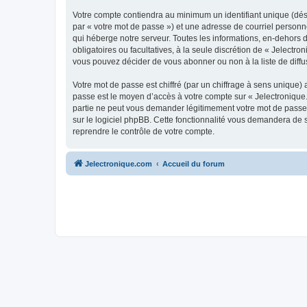
Votre compte contiendra au minimum un identifiant unique (dés
par « votre mot de passe ») et une adresse de courriel personn
qui héberge notre serveur. Toutes les informations, en-dehors de
obligatoires ou facultatives, à la seule discrétion de « Jelect
vous pouvez décider de vous abonner ou non à la liste de diffu
Votre mot de passe est chiffré (par un chiffrage à sens unique) 
passe est le moyen d’accès à votre compte sur « Jelectronique.
partie ne peut vous demander légitimement votre mot de passe. 
sur le logiciel phpBB. Cette fonctionnalité vous demandera de s
reprendre le contrôle de votre compte.
Jelectronique.com
Accueil du forum