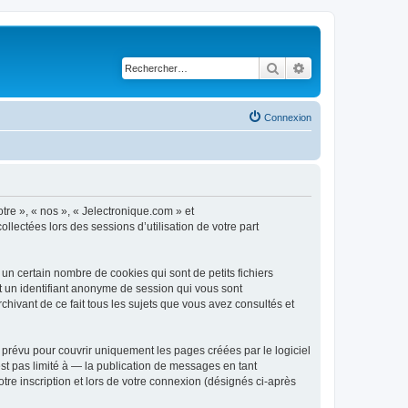
Rechercher
Recherche avancé
Connexion
otre », « nos », « Jelectronique.com » et
llectées lors des sessions d’utilisation de votre part
un certain nombre de cookies qui sont de petits fichiers
et un identifiant anonyme de session qui vous sont
chivant de ce fait tous les sujets que vous avez consultés et
prévu pour couvrir uniquement les pages créées par le logiciel
t pas limité à — la publication de messages en tant
tre inscription et lors de votre connexion (désignés ci-après