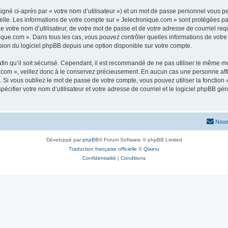
igné ci-après par « votre nom d’utilisateur ») et un mot de passe personnel vous p
elle. Les informations de votre compte sur « Jelectronique.com » sont protégées pa
 votre nom d’utilisateur, de votre mot de passe et de votre adresse de courriel requ
ronique.com ». Dans tous les cas, vous pouvez contrôler quelles informations de vo
sion du logiciel phpBB depuis une option disponible sur votre compte.
afin qu’il soit sécurisé. Cependant, il est recommandé de ne pas utiliser le même mot
com », veillez donc à le conservez précieusement. En aucun cas une personne affil
Si vous oubliez le mot de passe de votre compte, vous pouvez utiliser la fonction
pécifier votre nom d’utilisateur et votre adresse de courriel et le logiciel phpBB 
Nous
Développé par
phpBB
® Forum Software © phpBB Limited
Traduction française officielle
©
Qiaeru
Confidentialité
|
Conditions