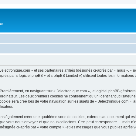
m
ue
Jelectronique.com » et ses partenaires affiliés (désignés ci-après par « nous », « n
rès par « logiciel phpBB » et « phpBB Limited ») utilisent toutes les informations co
 Premièrement, en naviguant sur « Jelectronique.com », le logiciel phpBB génèrera 
ordinateur. Les deux premiers cookies ne contiennent qu’un identifiant utilisateur 
okie sera créé lors de votre navigation sur les sujets de « Jelectronique.com », ar
lisateur.
ons également créer une quatrième sorte de cookies, externes au document qui est 
que vous nous envoyez et que nous collectons. Ceci peut correspondre — mais n’es
 (désignée ci-après par « votre compte ») et les messages que vous publiez après vo