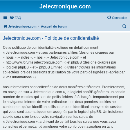
Jelectronique.com
FAQ
Connexion
R
Jelectronique.com
Accueil du forum
e
Jelectronique.com - Politique de confidentialité
c
h
Cette politique de confidentialité explique en détail comment
« Jelectronique.com » et ses partenaires affiliés (désignés ci-après par
e
« nous », « notre », « nos », « Jelectronique.com » et
r
« http://www.forums.jelectronique.com ») et phpBB (désigné ci-après par
« logiciel phpBB » et « phpBB Limited ») utilisent toutes les informations
c
collectées lors des sessions d’utilisation de votre part (désignées ci-après par
h
« vos informations »).
e
Vos informations sont collectées de deux manières différentes. Premièrement,
r
en naviguant sur « Jelectronique.com », le logiciel phpBB génèrera un certain
nombre de cookies qui sont de petits fichiers téléchargés temporairement par
le navigateur internet de votre ordinateur. Les deux premiers cookies ne
contiennent qu’un identifiant utilisateur et un identifiant anonyme de session
qui vous sont automatiquement assignés par le logiciel phpBB. Un troisième
cookie sera créé lors de votre navigation sur les sujets de
« Jelectronique.com », archivant de ce fait tous les sujets que vous avez
consultés et permettant d’améliorer votre confort de navigation en tant