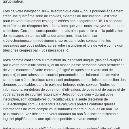
qu’utilisateur.
Lors de votre navigation sur « Jelectronique.com », nous pouvons également
créer une quatrième sorte de cookies, externes au document qui est prévu
pour couvrir uniquement les pages créées par le logiciel phpBB. La seconde
manière est de récupérer les informations que vous nous envoyez et que nous
collectons. Ceci peut correspondre — mais n’est pas limité à — la publication
de messages en tant qu’utilisateur anonyme, l’inscription sur
« Jelectronique.com » (désignée ci-après par « votre compte ») et les
messages que vous publiez après votre inscription et lors de votre connexion
(désignés ci-après par « vos messages »).
Votre compte contiendra au minimum un identifiant unique (désigné ci-après
par « votre nom d’utilisateur ») et un mot de passe personnel vous permettant
de vous connecter à votre compte (désigné ci-après par « votre mot de
passe ») et une adresse de courriel personnelle. Les informations de votre
compte sur « Jelectronique.com » sont protégées par les lois de protection des
données applicables dans le pays qui héberge notre serveur. Toutes les
informations, en-dehors de votre nom d’utilisateur, de votre mot de passe et de
votre adresse de courriel requis par « Jelectronique.com » durant votre
inscription, sont obligatoires ou facultatives, à la seule discrétion de
« Jelectronique.com ». Dans tous les cas, vous pouvez contrôler quelles
informations de votre compte vous souhaitez rendre publiques ou non. De
plus, vous pouvez décider de vous abonner ou non à la liste de diffusion du
logiciel phpBB depuis une option disponible sur votre compte.
Votre mot de passe est chiffré (par un chiffrage à sens unique) afin qu’il soit