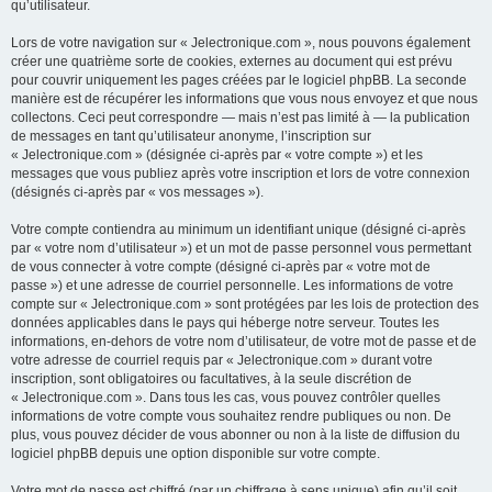
qu’utilisateur.
Lors de votre navigation sur « Jelectronique.com », nous pouvons également
créer une quatrième sorte de cookies, externes au document qui est prévu
pour couvrir uniquement les pages créées par le logiciel phpBB. La seconde
manière est de récupérer les informations que vous nous envoyez et que nous
collectons. Ceci peut correspondre — mais n’est pas limité à — la publication
de messages en tant qu’utilisateur anonyme, l’inscription sur
« Jelectronique.com » (désignée ci-après par « votre compte ») et les
messages que vous publiez après votre inscription et lors de votre connexion
(désignés ci-après par « vos messages »).
Votre compte contiendra au minimum un identifiant unique (désigné ci-après
par « votre nom d’utilisateur ») et un mot de passe personnel vous permettant
de vous connecter à votre compte (désigné ci-après par « votre mot de
passe ») et une adresse de courriel personnelle. Les informations de votre
compte sur « Jelectronique.com » sont protégées par les lois de protection des
données applicables dans le pays qui héberge notre serveur. Toutes les
informations, en-dehors de votre nom d’utilisateur, de votre mot de passe et de
votre adresse de courriel requis par « Jelectronique.com » durant votre
inscription, sont obligatoires ou facultatives, à la seule discrétion de
« Jelectronique.com ». Dans tous les cas, vous pouvez contrôler quelles
informations de votre compte vous souhaitez rendre publiques ou non. De
plus, vous pouvez décider de vous abonner ou non à la liste de diffusion du
logiciel phpBB depuis une option disponible sur votre compte.
Votre mot de passe est chiffré (par un chiffrage à sens unique) afin qu’il soit