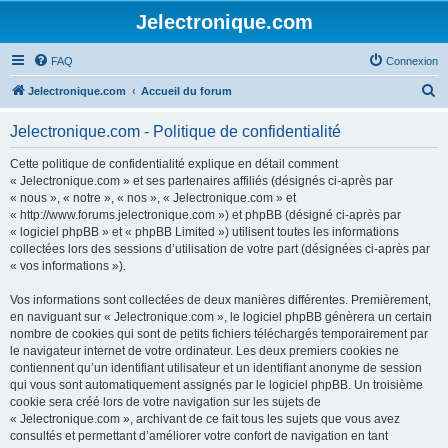
Jelectronique.com
FAQ
Connexion
R
Jelectronique.com
Accueil du forum
e
Jelectronique.com - Politique de confidentialité
c
h
Cette politique de confidentialité explique en détail comment
« Jelectronique.com » et ses partenaires affiliés (désignés ci-après par
e
« nous », « notre », « nos », « Jelectronique.com » et
r
« http://www.forums.jelectronique.com ») et phpBB (désigné ci-après par
« logiciel phpBB » et « phpBB Limited ») utilisent toutes les informations
c
collectées lors des sessions d’utilisation de votre part (désignées ci-après par
h
« vos informations »).
e
Vos informations sont collectées de deux manières différentes. Premièrement,
r
en naviguant sur « Jelectronique.com », le logiciel phpBB génèrera un certain
nombre de cookies qui sont de petits fichiers téléchargés temporairement par
le navigateur internet de votre ordinateur. Les deux premiers cookies ne
contiennent qu’un identifiant utilisateur et un identifiant anonyme de session
qui vous sont automatiquement assignés par le logiciel phpBB. Un troisième
cookie sera créé lors de votre navigation sur les sujets de
« Jelectronique.com », archivant de ce fait tous les sujets que vous avez
consultés et permettant d’améliorer votre confort de navigation en tant