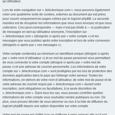
qu’utilisateur.
Lors de votre navigation sur « Jelectronique.com », nous pouvons également
créer une quatrième sorte de cookies, externes au document qui est prévu
pour couvrir uniquement les pages créées par le logiciel phpBB. La seconde
manière est de récupérer les informations que vous nous envoyez et que nous
collectons. Ceci peut correspondre — mais n’est pas limité à — la publication
de messages en tant qu’utilisateur anonyme, l’inscription sur
« Jelectronique.com » (désignée ci-après par « votre compte ») et les
messages que vous publiez après votre inscription et lors de votre connexion
(désignés ci-après par « vos messages »).
Votre compte contiendra au minimum un identifiant unique (désigné ci-après
par « votre nom d’utilisateur ») et un mot de passe personnel vous permettant
de vous connecter à votre compte (désigné ci-après par « votre mot de
passe ») et une adresse de courriel personnelle. Les informations de votre
compte sur « Jelectronique.com » sont protégées par les lois de protection des
données applicables dans le pays qui héberge notre serveur. Toutes les
informations, en-dehors de votre nom d’utilisateur, de votre mot de passe et de
votre adresse de courriel requis par « Jelectronique.com » durant votre
inscription, sont obligatoires ou facultatives, à la seule discrétion de
« Jelectronique.com ». Dans tous les cas, vous pouvez contrôler quelles
informations de votre compte vous souhaitez rendre publiques ou non. De
plus, vous pouvez décider de vous abonner ou non à la liste de diffusion du
logiciel phpBB depuis une option disponible sur votre compte.
Votre mot de passe est chiffré (par un chiffrage à sens unique) afin qu’il soit