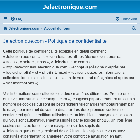
Jelectronique.com
FAQ
Connexion
R
Jelectronique.com
Accueil du forum
e
Jelectronique.com - Politique de confidentialité
c
h
Cette politique de confidentialité explique en détail comment
« Jelectronique.com » et ses partenaires affiliés (désignés ci-après par
e
« nous », « notre », « nos », « Jelectronique.com » et
r
« http://www.forums.jelectronique.com ») et phpBB (désigné ci-après par
« logiciel phpBB » et « phpBB Limited ») utilisent toutes les informations
c
collectées lors des sessions d’utilisation de votre part (désignées ci-après par
h
« vos informations »).
e
Vos informations sont collectées de deux manières différentes. Premièrement,
r
en naviguant sur « Jelectronique.com », le logiciel phpBB génèrera un certain
nombre de cookies qui sont de petits fichiers téléchargés temporairement par
le navigateur internet de votre ordinateur. Les deux premiers cookies ne
contiennent qu’un identifiant utilisateur et un identifiant anonyme de session
qui vous sont automatiquement assignés par le logiciel phpBB. Un troisième
cookie sera créé lors de votre navigation sur les sujets de
« Jelectronique.com », archivant de ce fait tous les sujets que vous avez
consultés et permettant d’améliorer votre confort de navigation en tant