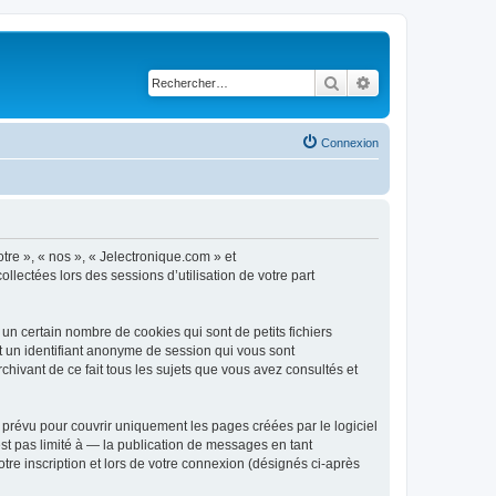
Rechercher
Recherche avancé
Connexion
otre », « nos », « Jelectronique.com » et
llectées lors des sessions d’utilisation de votre part
un certain nombre de cookies qui sont de petits fichiers
et un identifiant anonyme de session qui vous sont
chivant de ce fait tous les sujets que vous avez consultés et
prévu pour couvrir uniquement les pages créées par le logiciel
t pas limité à — la publication de messages en tant
tre inscription et lors de votre connexion (désignés ci-après