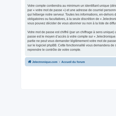
Votre compte contiendra au minimum un identifiant unique (dés
par « votre mot de passe ») et une adresse de courriel personn
qui héberge notre serveur. Toutes les informations, en-dehors de
obligatoires ou facultatives, à la seule discrétion de « Jelect
vous pouvez décider de vous abonner ou non à la liste de diffu
Votre mot de passe est chiffré (par un chiffrage à sens unique) 
passe est le moyen d’accès à votre compte sur « Jelectronique.
partie ne peut vous demander légitimement votre mot de passe. 
sur le logiciel phpBB. Cette fonctionnalité vous demandera de s
reprendre le contrôle de votre compte.
Jelectronique.com
Accueil du forum