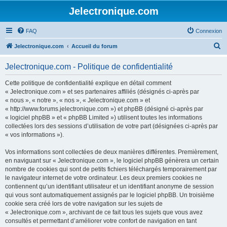
Jelectronique.com
FAQ
Connexion
R
Jelectronique.com
Accueil du forum
e
Jelectronique.com - Politique de confidentialité
c
h
Cette politique de confidentialité explique en détail comment
« Jelectronique.com » et ses partenaires affiliés (désignés ci-après par
e
« nous », « notre », « nos », « Jelectronique.com » et
r
« http://www.forums.jelectronique.com ») et phpBB (désigné ci-après par
« logiciel phpBB » et « phpBB Limited ») utilisent toutes les informations
c
collectées lors des sessions d’utilisation de votre part (désignées ci-après par
h
« vos informations »).
e
Vos informations sont collectées de deux manières différentes. Premièrement,
r
en naviguant sur « Jelectronique.com », le logiciel phpBB génèrera un certain
nombre de cookies qui sont de petits fichiers téléchargés temporairement par
le navigateur internet de votre ordinateur. Les deux premiers cookies ne
contiennent qu’un identifiant utilisateur et un identifiant anonyme de session
qui vous sont automatiquement assignés par le logiciel phpBB. Un troisième
cookie sera créé lors de votre navigation sur les sujets de
« Jelectronique.com », archivant de ce fait tous les sujets que vous avez
consultés et permettant d’améliorer votre confort de navigation en tant