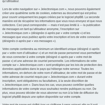
qu’utilisateur.
Lors de votre navigation sur « Jelectronique.com », nous pouvons également
créer une quatrième sorte de cookies, externes au document qui est prévu
pour couvrir uniquement les pages créées par le logiciel phpBB. La seconde
manière est de récupérer les informations que vous nous envoyez et que nous
collectons. Ceci peut correspondre — mais n’est pas limité à — la publication
de messages en tant qu’utilisateur anonyme, l’inscription sur
« Jelectronique.com » (désignée ci-après par « votre compte ») et les
messages que vous publiez après votre inscription et lors de votre connexion
(désignés ci-après par « vos messages »).
Votre compte contiendra au minimum un identifiant unique (désigné ci-après
par « votre nom d’utilisateur ») et un mot de passe personnel vous permettant
de vous connecter à votre compte (désigné ci-après par « votre mot de
passe ») et une adresse de courriel personnelle. Les informations de votre
compte sur « Jelectronique.com » sont protégées par les lois de protection des
données applicables dans le pays qui héberge notre serveur. Toutes les
informations, en-dehors de votre nom d’utilisateur, de votre mot de passe et de
votre adresse de courriel requis par « Jelectronique.com » durant votre
inscription, sont obligatoires ou facultatives, à la seule discrétion de
« Jelectronique.com ». Dans tous les cas, vous pouvez contrôler quelles
informations de votre compte vous souhaitez rendre publiques ou non. De
plus, vous pouvez décider de vous abonner ou non à la liste de diffusion du
logiciel phpBB depuis une option disponible sur votre compte.
Votre mot de passe est chiffré (par un chiffrage à sens unique) afin qu’il soit