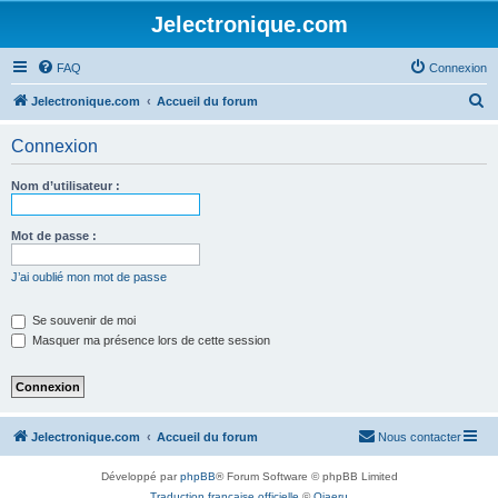
Jelectronique.com
FAQ
Connexion
R
Jelectronique.com
Accueil du forum
e
Connexion
c
h
Nom d’utilisateur :
e
r
Mot de passe :
c
J’ai oublié mon mot de passe
h
e
Se souvenir de moi
Masquer ma présence lors de cette session
r
Jelectronique.com
Accueil du forum
Nous contacter
Développé par
phpBB
® Forum Software © phpBB Limited
Traduction française officielle
©
Qiaeru