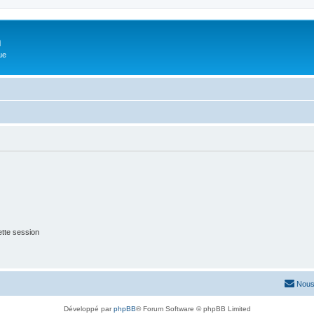
m
ue
tte session
Nous
Développé par
phpBB
® Forum Software © phpBB Limited