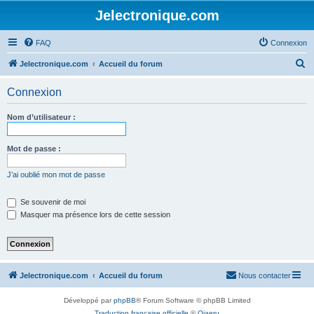
Jelectronique.com
FAQ
Connexion
R
Jelectronique.com
Accueil du forum
e
Connexion
c
h
Nom d’utilisateur :
e
r
Mot de passe :
c
J’ai oublié mon mot de passe
h
e
Se souvenir de moi
Masquer ma présence lors de cette session
r
Jelectronique.com
Accueil du forum
Nous contacter
Développé par
phpBB
® Forum Software © phpBB Limited
Traduction française officielle
©
Qiaeru