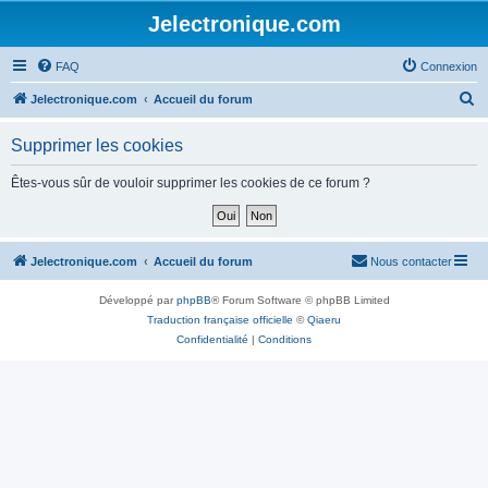
Jelectronique.com
FAQ
Connexion
R
Jelectronique.com
Accueil du forum
e
Supprimer les cookies
c
h
Êtes-vous sûr de vouloir supprimer les cookies de ce forum ?
e
r
c
Jelectronique.com
Accueil du forum
Nous contacter
h
Développé par
phpBB
® Forum Software © phpBB Limited
e
Traduction française officielle
©
Qiaeru
r
Confidentialité
|
Conditions