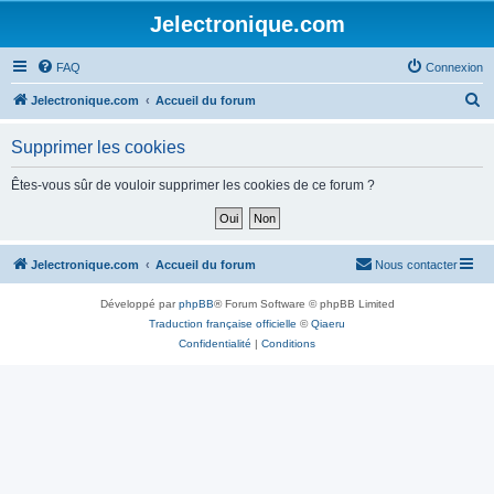
Jelectronique.com
FAQ
Connexion
R
Jelectronique.com
Accueil du forum
e
Supprimer les cookies
c
h
Êtes-vous sûr de vouloir supprimer les cookies de ce forum ?
e
r
c
Jelectronique.com
Accueil du forum
Nous contacter
h
Développé par
phpBB
® Forum Software © phpBB Limited
e
Traduction française officielle
©
Qiaeru
r
Confidentialité
|
Conditions