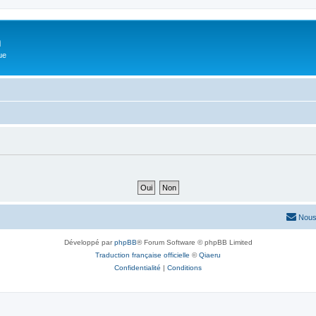
m
ue
Nous
Développé par
phpBB
® Forum Software © phpBB Limited
Traduction française officielle
©
Qiaeru
Confidentialité
|
Conditions