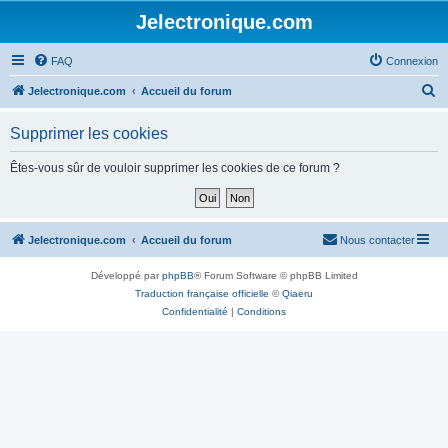
Jelectronique.com
FAQ
Connexion
R
Jelectronique.com
Accueil du forum
e
Supprimer les cookies
c
h
Êtes-vous sûr de vouloir supprimer les cookies de ce forum ?
e
r
c
Jelectronique.com
Accueil du forum
Nous contacter
h
Développé par
phpBB
® Forum Software © phpBB Limited
e
Traduction française officielle
©
Qiaeru
r
Confidentialité
|
Conditions