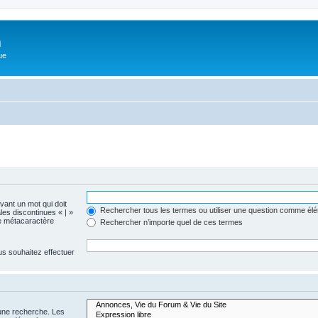
m
ue
evant un mot qui doit
Rechercher tous les termes ou utiliser une question comme él
les discontinues « | »
me métacaractère
Rechercher n’importe quel de ces termes
us souhaitez effectuer
 une recherche. Les