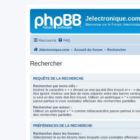
Jelectronique.co
Bienvenue sur le Forum Jelectroniq
Raccourcis
FAQ
Jelectronique.com
Accueil du forum
Rechercher
Rechercher
REQUÊTE DE LA RECHERCHE
Rechercher par mots-clés :
Insérez le caractère « + » devant un mot qui doit être trouvé et « - » d
être ignoré. Insérez une liste de mots séparés entre des barres vertica
si seul un des mots doit être trouvé. Utilisez un astérisque « * » com
passe-partout si vous souhaitez effectuer des recherches partielles.
Rechercher par auteur :
Utilisez un astérisque « * » comme métacaractère passe-partout si vo
des recherches partielles.
PRÉFÉRENCES DE LA RECHERCHE
Rechercher dans les forums :
Sélectionnez le ou les forums dans lesquels vous souhaitez effectuer