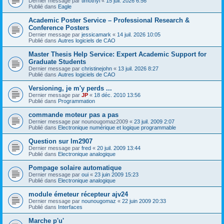
Dernier message par
timothyl
«
15 juil. 2026 6:56
Publié dans
Eagle
Academic Poster Service – Professional Research &
Conference Posters
Dernier message par
jessicamark
«
14 juil. 2026 10:05
Publié dans
Autres logiciels de CAO
Master Thesis Help Service: Expert Academic Support for
Graduate Students
Dernier message par
christinejohn
«
13 juil. 2026 8:27
Publié dans
Autres logiciels de CAO
Versioning, je m'y perds ...
Dernier message par
JP
«
18 déc. 2010 13:56
Publié dans
Programmation
commande moteur pas a pas
Dernier message par
nounougomaz2009
«
23 juil. 2009 2:07
Publié dans
Electronique numérique et logique programmable
Question sur lm2907
Dernier message par
fred
«
20 juil. 2009 13:44
Publié dans
Electronique analogique
Pompage solaire automatique
Dernier message par
oui
«
23 juin 2009 15:23
Publié dans
Electronique analogique
module émeteur récepteur ajv24
Dernier message par
nounougomaz
«
22 juin 2009 20:33
Publié dans
Interfaces
Marche p'u'