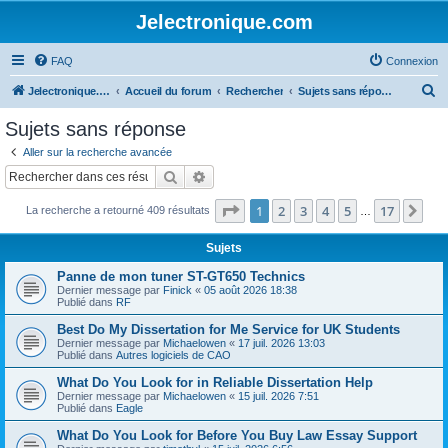
Jelectronique.com
FAQ
Connexion
R
Jelectronique.com
Accueil du forum
Rechercher
Sujets sans réponse
e
Sujets sans réponse
c
Aller sur la recherche avancée
h
Rechercher
Recherche avancée
e
Page
1
sur
17
1
2
3
4
5
17
Sui
La recherche a retourné 409 résultats
r
…
c
Sujets
h
Panne de mon tuner ST-GT650 Technics
e
Dernier message par
Finick
«
05 août 2026 18:38
Publié dans
RF
r
Best Do My Dissertation for Me Service for UK Students
Dernier message par
Michaelowen
«
17 juil. 2026 13:03
Publié dans
Autres logiciels de CAO
What Do You Look for in Reliable Dissertation Help
Dernier message par
Michaelowen
«
15 juil. 2026 7:51
Publié dans
Eagle
What Do You Look for Before You Buy Law Essay Support