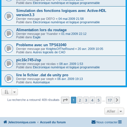
Publié dans
Electronique numérique et logique programmable
Simulation des fonctions logiques avec Active-HDL
version3.3
Dernier message par
DEFO
«
04 mai 2009 21:58
Publié dans
Electronique numérique et logique programmable
Alimentation lors du routage
Dernier message par
Ysandor
«
01 mai 2009 22:12
Publié dans
Eagle
Probleme avec un TPS61040
Dernier message par
KnightsOfTheRound
«
20 avr. 2009 10:05
Publié dans
Autres logiciels de CAO
pic16c745-i/sp
Dernier message par
nicolas
«
08 avr. 2009 1:53
Publié dans
Electronique numérique et logique programmable
lire le fichier .dat de unity pro
Dernier message par
steph
«
06 avr. 2009 19:13
Publié dans
Automatique
Page
1
sur
17
1
2
3
4
5
17
Sui
La recherche a retourné 409 résultats
…
Aller
Jelectronique.com
Accueil du forum
Nous contacter