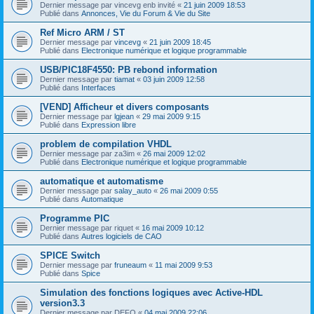
Dernier message par
vincevg enb invité
«
21 juin 2009 18:53
Publié dans
Annonces, Vie du Forum & Vie du Site
Ref Micro ARM / ST
Dernier message par
vincevg
«
21 juin 2009 18:45
Publié dans
Electronique numérique et logique programmable
USB/PIC18F4550: PB rebond information
Dernier message par
tiamat
«
03 juin 2009 12:58
Publié dans
Interfaces
[VEND] Afficheur et divers composants
Dernier message par
lgjean
«
29 mai 2009 9:15
Publié dans
Expression libre
problem de compilation VHDL
Dernier message par
za3im
«
26 mai 2009 12:02
Publié dans
Electronique numérique et logique programmable
automatique et automatisme
Dernier message par
salay_auto
«
26 mai 2009 0:55
Publié dans
Automatique
Programme PIC
Dernier message par
riquet
«
16 mai 2009 10:12
Publié dans
Autres logiciels de CAO
SPICE Switch
Dernier message par
fruneaum
«
11 mai 2009 9:53
Publié dans
Spice
Simulation des fonctions logiques avec Active-HDL
version3.3
Dernier message par
DEFO
«
04 mai 2009 22:06