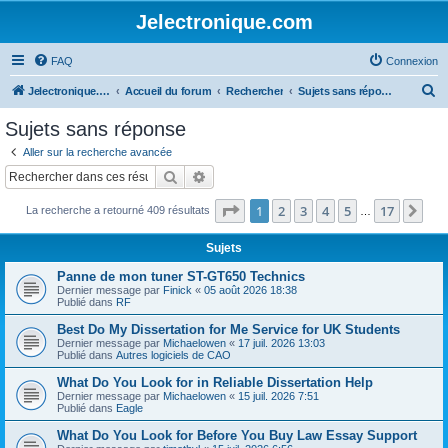
Jelectronique.com
FAQ
Connexion
R
Jelectronique.com
Accueil du forum
Rechercher
Sujets sans réponse
e
Sujets sans réponse
c
Aller sur la recherche avancée
h
Rechercher
Recherche avancée
e
Page
1
sur
17
1
2
3
4
5
17
Sui
La recherche a retourné 409 résultats
r
…
c
Sujets
h
Panne de mon tuner ST-GT650 Technics
e
Dernier message par
Finick
«
05 août 2026 18:38
Publié dans
RF
r
Best Do My Dissertation for Me Service for UK Students
Dernier message par
Michaelowen
«
17 juil. 2026 13:03
Publié dans
Autres logiciels de CAO
What Do You Look for in Reliable Dissertation Help
Dernier message par
Michaelowen
«
15 juil. 2026 7:51
Publié dans
Eagle
What Do You Look for Before You Buy Law Essay Support