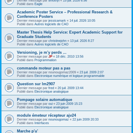
Dernier message par
timothyl
«
15 juil. 2026 6:56
Publié dans
Eagle
Academic Poster Service – Professional Research &
Conference Posters
Dernier message par
jessicamark
«
14 juil. 2026 10:05
Publié dans
Autres logiciels de CAO
Master Thesis Help Service: Expert Academic Support for
Graduate Students
Dernier message par
christinejohn
«
13 juil. 2026 8:27
Publié dans
Autres logiciels de CAO
Versioning, je m'y perds ...
Dernier message par
JP
«
18 déc. 2010 13:56
Publié dans
Programmation
commande moteur pas a pas
Dernier message par
nounougomaz2009
«
23 juil. 2009 2:07
Publié dans
Electronique numérique et logique programmable
Question sur lm2907
Dernier message par
fred
«
20 juil. 2009 13:44
Publié dans
Electronique analogique
Pompage solaire automatique
Dernier message par
oui
«
23 juin 2009 15:23
Publié dans
Electronique analogique
module émeteur récepteur ajv24
Dernier message par
nounougomaz
«
22 juin 2009 20:33
Publié dans
Interfaces
Marche p'u'