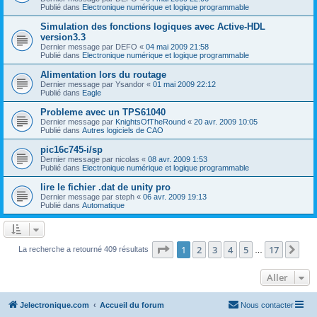
Publié dans
Electronique numérique et logique programmable
Simulation des fonctions logiques avec Active-HDL
version3.3
Dernier message par
DEFO
«
04 mai 2009 21:58
Publié dans
Electronique numérique et logique programmable
Alimentation lors du routage
Dernier message par
Ysandor
«
01 mai 2009 22:12
Publié dans
Eagle
Probleme avec un TPS61040
Dernier message par
KnightsOfTheRound
«
20 avr. 2009 10:05
Publié dans
Autres logiciels de CAO
pic16c745-i/sp
Dernier message par
nicolas
«
08 avr. 2009 1:53
Publié dans
Electronique numérique et logique programmable
lire le fichier .dat de unity pro
Dernier message par
steph
«
06 avr. 2009 19:13
Publié dans
Automatique
Page
1
sur
17
1
2
3
4
5
17
Sui
La recherche a retourné 409 résultats
…
Aller
Jelectronique.com
Accueil du forum
Nous contacter