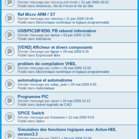
Dernier message par
vincevg enb invité
«
21 juin 2009 18:53
Publié dans
Annonces, Vie du Forum & Vie du Site
Ref Micro ARM / ST
Dernier message par
vincevg
«
21 juin 2009 18:45
Publié dans
Electronique numérique et logique programmable
USB/PIC18F4550: PB rebond information
Dernier message par
tiamat
«
03 juin 2009 12:58
Publié dans
Interfaces
[VEND] Afficheur et divers composants
Dernier message par
lgjean
«
29 mai 2009 9:15
Publié dans
Expression libre
problem de compilation VHDL
Dernier message par
za3im
«
26 mai 2009 12:02
Publié dans
Electronique numérique et logique programmable
automatique et automatisme
Dernier message par
salay_auto
«
26 mai 2009 0:55
Publié dans
Automatique
Programme PIC
Dernier message par
riquet
«
16 mai 2009 10:12
Publié dans
Autres logiciels de CAO
SPICE Switch
Dernier message par
fruneaum
«
11 mai 2009 9:53
Publié dans
Spice
Simulation des fonctions logiques avec Active-HDL
version3.3
Dernier message par
DEFO
«
04 mai 2009 22:06